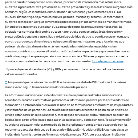
parte de nuestro compromiso con ustedes, proveemos la información más actual sobre
nuestros ingredientes; esta proviene de nuestros proveedores y abarca los nueve alérgenos más
comunes, según los identifica la Administración de Alimentos y Medicamentos de EE. UU.
(huevos, lácteos, trigo, soja, maníes, nueves, pescado, mariscos y sesame). De esta manera,
nuestros clientes con alergias alimentarias pueden escoger sus alimentos de manera informada.
Sin embargo, queremos que sepan que, a pesar de tomar las precauciones necesarias, las
operaciones normales de la cocina pueden hacer que se compartan las áreas de cocción y
preparación, los equipos y utensilios, y existe la posibilidad de que tu comida entre en contacto
con otros productos alimenticios, e incluso con alérgenos. Instamos a que los clientes que
padecen de alergias alimentarias o tienen necesidades nutricionales especiales visiten
www.mcdonalds.com para ver allí la información sobre los ingredientes y que consulten con su
médico las preguntas que surjan relacionadas con su dieta. Si tienes preguntas sobre nuestra
comida, comunícate directamente con nosotros usando nuestro
formulario contáctanos
.
El porcentaje de valores diarios (VD) y RDIs y el consumo diario recomendado se basan en
valores no redondeados.
**
Los porcentajes de valores diarios (VD) se basan en una dieta de 2,000 calorías. Los valores
diarios varían según las necesidades calóricas de cada persona.
La información nutricional en este sitio web resulta de pruebas realizadas en laboratorios
acreditados, recursos informativos publicados o información provista por los proveedores de
McDonald’s. La información nutricional se basa en las formulaciones estándares de los productos
y los tamaños de las porciones. Las calorías de las bebidas de fuente se basan en los niveles de
llenado estándares sin hielo. Si usas la fuente de auto servicio del restaurante para tu orden de
bebida, lee el cartel ahí colocado para saber las calorías de tu bebida sin hielo. Toda la información
nutricional se basa en valores promedio de los ingredientes y se redondea de acuerdo con los
reglamentos actuales de la Ley de Etiquetado y Educación Nutricional (NLEA, por sus siglas en
inglés) de la Administración de Alimentos y Medicamentos (FDA, por sus siglas en inglés) de