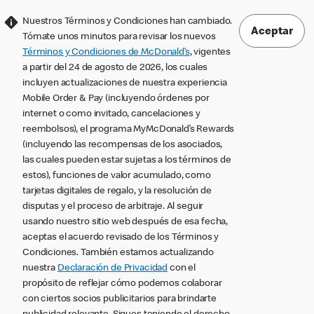
Nuestros Términos y Condiciones han cambiado.
Aceptar
Tómate unos minutos para revisar los nuevos
Términos y Condiciones de McDonald’s
, vigentes
a partir del 24 de agosto de 2026, los cuales
incluyen actualizaciones de nuestra experiencia
Mobile Order & Pay (incluyendo órdenes por
internet o como invitado, cancelaciones y
reembolsos), el programa MyMcDonald’s Rewards
(incluyendo las recompensas de los asociados,
las cuales pueden estar sujetas a los términos de
estos), funciones de valor acumulado, como
tarjetas digitales de regalo, y la resolución de
disputas y el proceso de arbitraje. Al seguir
usando nuestro sitio web después de esa fecha,
aceptas el acuerdo revisado de los Términos y
Condiciones. También estamos actualizando
nuestra
Declaración de Privacidad
con el
propósito de reflejar cómo podemos colaborar
con ciertos socios publicitarios para brindarte