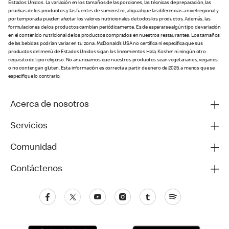
Estados Unidos. La variación en los tamaños de las porciones, las técnicas de preparación, las
pruebas de los productos y las fuentes de suministro, al igual que las diferencias a nivel regional y
por temporada pueden afectar los valores nutricionales de todos los productos. Además, las
formulaciones de los productos cambian periódicamente. Es de esperarse algún tipo de variación
en el contenido nutricional de los productos comprados en nuestros restaurantes. Los tamaños
de las bebidas podrían variar en tu zona. McDonald’s USA no certifica ni especifica que sus
productos del menú de Estados Unidos sigan los lineamientos Hala, Kosher ni ningún otro
requisito de tipo religioso. No anunciamos que nuestros productos sean vegetarianos, veganos
o no contengan gluten. Esta información es correcta a partir de enero de 2025, a menos que se
especifique lo contrario.
Acerca de nosotros
Servicios
Comunidad
Contáctenos