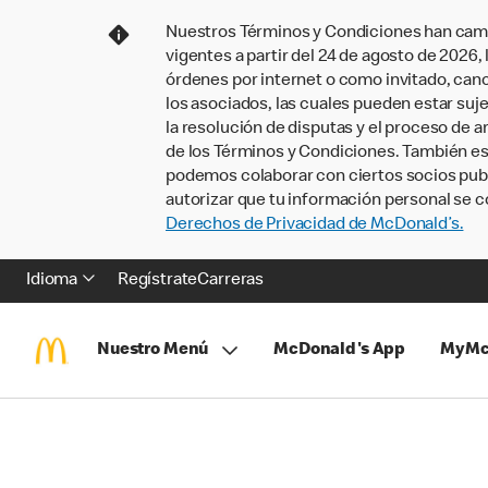
Nuestros Términos y Condiciones han camb
vigentes a partir del 24 de agosto de 2026
órdenes por internet o como invitado, ca
los asociados, las cuales pueden estar suje
la resolución de disputas y el proceso de a
de los Términos y Condiciones. También e
podemos colaborar con ciertos socios publi
autorizar que tu información personal se c
Derechos de Privacidad de McDonald’s.
Idioma
Regístrate
Carreras
Nuestro Menú
McDonald's App
MyMc