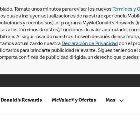
iado. Tómate unos minutos para revisar los nuevos
Términos y 
, los cuales incluyen actualizaciones de nuestra experiencia Mobi
ncelaciones y reembolsos), el programa MyMcDonald’s Rewards (
tas a los términos de estos), funciones de valor acumulado, como 
rbitraje. Al seguir usando nuestro sitio web después de esa fecha
stamos actualizando nuestra
Declaración de Privacidad
con el pro
citarios para brindarte publicidad relevante. Sigues teniendo el
omparta con fines de publicidad dirigida, un derecho que puedes 
Donald's Rewards
McValue® y Ofertas
Mas