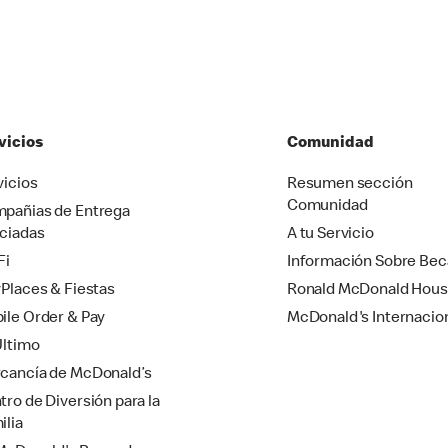
vicios
Comunidad
vicios
Resumen sección
Comunidad
pañias de Entrega
ciadas
A tu Servicio
Fi
Información Sobre Bec
yPlaces & Fiestas
Ronald McDonald Hou
ile Order & Pay
McDonald's Internacio
Último
cancía de McDonald’s
tro de Diversión para la
ilia