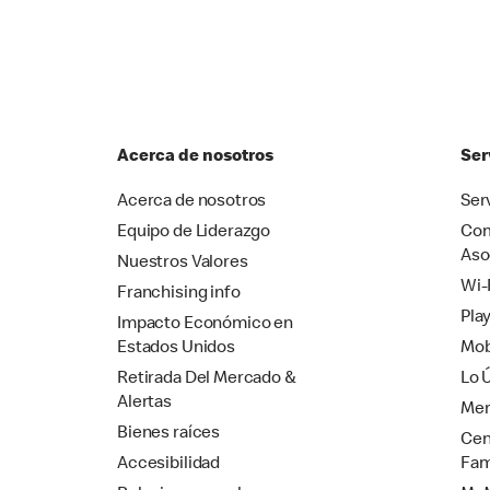
Acerca de nosotros
Ser
Acerca de nosotros
Ser
Equipo de Liderazgo
Com
Aso
Nuestros Valores
Wi-
Franchising info
Pla
Impacto Económico en
Estados Unidos
Mob
Retirada Del Mercado &
Lo 
Alertas
Mer
Bienes raíces
Cen
Accesibilidad
Fam