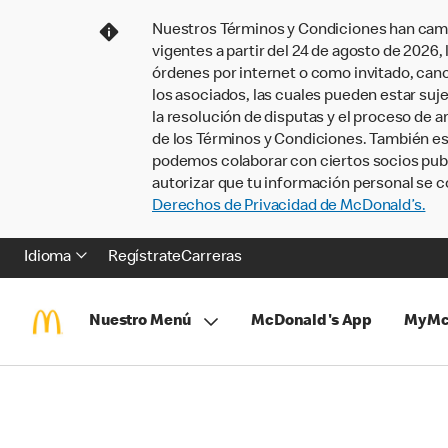
Nuestros Términos y Condiciones han camb
vigentes a partir del 24 de agosto de 2026
órdenes por internet o como invitado, ca
los asociados, las cuales pueden estar suje
la resolución de disputas y el proceso de a
de los Términos y Condiciones. También e
podemos colaborar con ciertos socios publi
autorizar que tu información personal se c
Derechos de Privacidad de McDonald’s.
Idioma
Regístrate
Carreras
Nuestro Menú
McDonald's App
MyMc