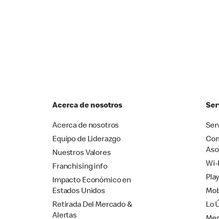
Acerca de nosotros
Ser
Acerca de nosotros
Ser
Equipo de Liderazgo
Com
Aso
Nuestros Valores
Wi-
Franchising info
Pla
Impacto Económico en
Estados Unidos
Mob
Retirada Del Mercado &
Lo 
Alertas