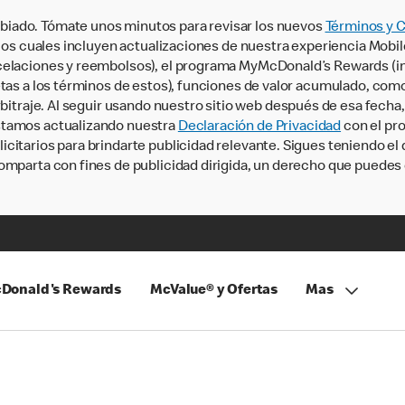
iado. Tómate unos minutos para revisar los nuevos
Términos y 
, los cuales incluyen actualizaciones de nuestra experiencia Mobi
ncelaciones y reembolsos), el programa MyMcDonald’s Rewards (
tas a los términos de estos), funciones de valor acumulado, como 
rbitraje. Al seguir usando nuestro sitio web después de esa fecha
stamos actualizando nuestra
Declaración de Privacidad
con el pro
citarios para brindarte publicidad relevante. Sigues teniendo el
omparta con fines de publicidad dirigida, un derecho que puedes 
Donald's Rewards
McValue® y Ofertas
Mas