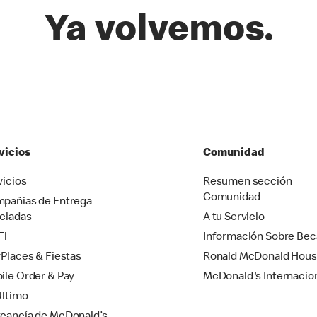
Ya volvemos.
vicios
Comunidad
vicios
Resumen sección
Comunidad
pañias de Entrega
ciadas
A tu Servicio
Fi
Información Sobre Bec
yPlaces & Fiestas
Ronald McDonald Hou
ile Order & Pay
McDonald's Internacio
Último