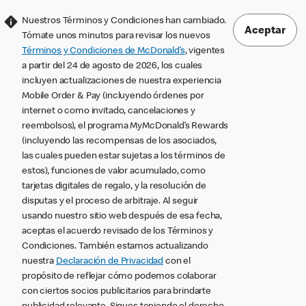
Nuestros Términos y Condiciones han cambiado.
Aceptar
Tómate unos minutos para revisar los nuevos
Términos y Condiciones de McDonald’s
, vigentes
a partir del 24 de agosto de 2026, los cuales
incluyen actualizaciones de nuestra experiencia
Mobile Order & Pay (incluyendo órdenes por
internet o como invitado, cancelaciones y
reembolsos), el programa MyMcDonald’s Rewards
(incluyendo las recompensas de los asociados,
las cuales pueden estar sujetas a los términos de
estos), funciones de valor acumulado, como
tarjetas digitales de regalo, y la resolución de
disputas y el proceso de arbitraje. Al seguir
usando nuestro sitio web después de esa fecha,
aceptas el acuerdo revisado de los Términos y
Condiciones. También estamos actualizando
nuestra
Declaración de Privacidad
con el
propósito de reflejar cómo podemos colaborar
con ciertos socios publicitarios para brindarte