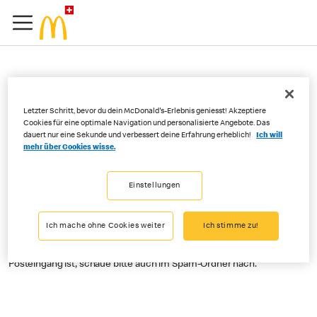
Erhalte ich eine Quittung,
Letzter Schritt, bevor du dein McDonald's-Erlebnis geniesst! Akzeptiere
nachdem ich die Zahlung
Cookies für eine optimale Navigation und personalisierte Angebote. Das
dauert nur eine Sekunde und verbessert deine Erfahrung erheblich!
Ich will
über Order&Pay
mehr über Cookies wisse.
bestätigt habe?
Einstellungen
Ich mache ohne Cookies weiter
Ich stimme zu!
Ja, du erhältst einen Beleg an die E-Mail-Adresse, die du bei der
Registrierung in der App angegeben hast. Falls der Beleg nicht im
Posteingang ist, schaue bitte auch im Spam-Ordner nach.