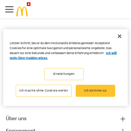
Erhalte ich für jedes
Letzter Schritt, bevor du dein McDonald's-Erlebnis geniesst! Akzeptiere
Produkt Bonuspunkte?
Cookies für eine optimale Navigation und personalisierte Angebote. Das
dauert nur eine Sekunde und verbessert deine Erfahrung erheblich!
Ich will
mehr über Cookies wisse.
Einstellungen
Ja, du bekommst Punkte für jedes Produkt, das du bezahlst (ausser
für die Produkte, die du über McDelivery® bestellst).
Ich mache ohne Cookies weiter
Ich stimme zu!
Über uns