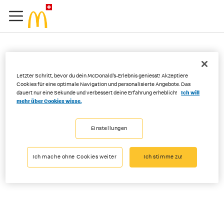
Ist das Poulet im CBO®
Letzter Schritt, bevor du dein McDonald's-Erlebnis geniesst! Akzeptiere
genau gleichgeblieben?
Cookies für eine optimale Navigation und personalisierte Angebote. Das
dauert nur eine Sekunde und verbessert deine Erfahrung erheblich!
Ich will
mehr über Cookies wisse.
Einstellungen
Der CBO
®
überzeugt wie immer durch ein saftiges Chicken-Patty,
knusprigen Bacon und Onion. Das Poulet-Patty ist heute noch etwas
saftiger und knuspriger – genau gleich wie bei unseren Homestyle
Ich mache ohne Cookies weiter
Ich stimme zu!
Chicken Burgern. Das Feedback der Gäste auf dieses Patty ist sehr,
sehr positiv, deshalb setzen wir es nun auch für den CBO
®
ein.