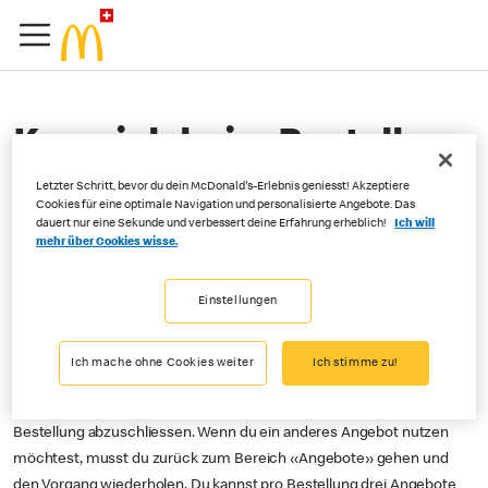
Kann ich beim Bestellen
per Order&Pay meine
Letzter Schritt, bevor du dein McDonald's-Erlebnis geniesst! Akzeptiere
Cookies für eine optimale Navigation und personalisierte Angebote. Das
Angebote oder Prämien
dauert nur eine Sekunde und verbessert deine Erfahrung erheblich!
Ich will
mehr über Cookies wisse.
einlösen?
Einstellungen
Auf jeden Fall! Gehe in der App zum Bereich «Angebote» und wähle
Ich mache ohne Cookies weiter
Ich stimme zu!
das Angebot aus, das dich interessiert. Klicke auf Einlösen und dann
auf Order&Pay: Du wirst zu Order&Pay weitergeleitet, um deine
Bestellung abzuschliessen. Wenn du ein anderes Angebot nutzen
möchtest, musst du zurück zum Bereich «Angebote» gehen und
den Vorgang wiederholen. Du kannst pro Bestellung drei Angebote