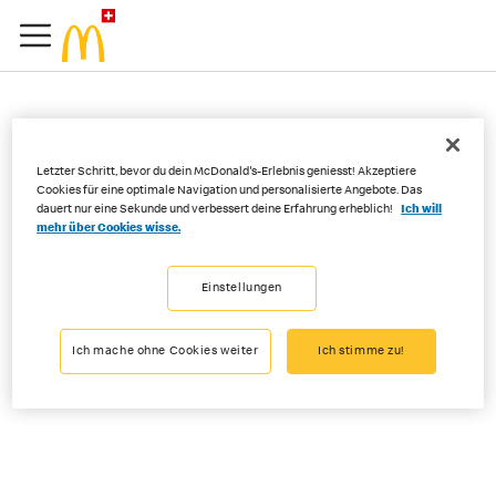
Wann wird mein Konto
Letzter Schritt, bevor du dein McDonald's-Erlebnis geniesst! Akzeptiere
bei der Bestellung über
Cookies für eine optimale Navigation und personalisierte Angebote. Das
dauert nur eine Sekunde und verbessert deine Erfahrung erheblich!
Ich will
Order&Pay belastet?
mehr über Cookies wisse.
Einstellungen
Sobald du auf «Bestätigen und bezahlen» tippst, wird dein Konto
belastet. Bitte beachte, dass die Zahlung mit TWINT etwas mehr Zeit
Ich mache ohne Cookies weiter
Ich stimme zu!
in Anspruch nehmen kann. Überprüf dein TWINT-Konto, bevor du ein
weiteres Zahlungsmittel versuchst.