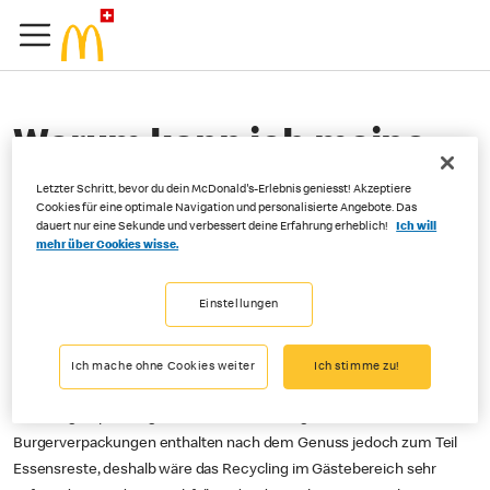
Warum kann ich meine
Verpackungen nicht
Letzter Schritt, bevor du dein McDonald's-Erlebnis geniesst! Akzeptiere
Cookies für eine optimale Navigation und personalisierte Angebote. Das
recyclen?
dauert nur eine Sekunde und verbessert deine Erfahrung erheblich!
Ich will
mehr über Cookies wisse.
Einstellungen
Recycling ist wichtig. Aus diesem Grund rezyklieren wir in unseren
Küchen alles was möglich ist. Aus unserem gebrauchten Frittieröl
wird z.B. Biodiesel herstellt, mit dem Lastwagen fahren können. Den
Ich mache ohne Cookies weiter
Ich stimme zu!
Karton rezyklieren wir und das Brot sowie die Getränke werden in
Mehrwegverpackungen in die Restaurants geliefert. Die
Burgerverpackungen enthalten nach dem Genuss jedoch zum Teil
Essensreste, deshalb wäre das Recycling im Gästebereich sehr