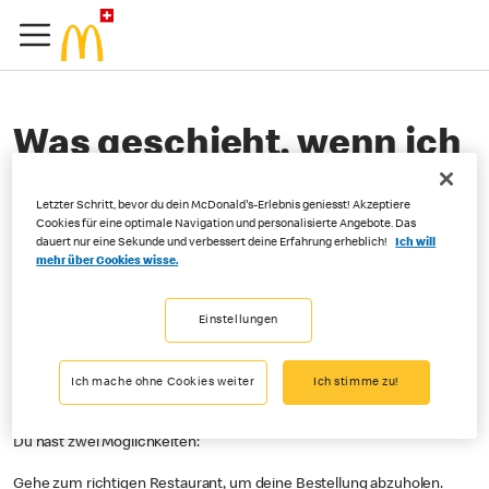
Was geschieht, wenn ich
in ein anderes
Letzter Schritt, bevor du dein McDonald's-Erlebnis geniesst! Akzeptiere
Restaurant gehe als das,
Cookies für eine optimale Navigation und personalisierte Angebote. Das
dauert nur eine Sekunde und verbessert deine Erfahrung erheblich!
Ich will
mehr über Cookies wisse.
das ich für meine
Bestellung via Order&Pay
Einstellungen
ausgewählt habe?
Ich mache ohne Cookies weiter
Ich stimme zu!
Du hast zwei Möglichkeiten:
Gehe zum richtigen Restaurant, um deine Bestellung abzuholen.