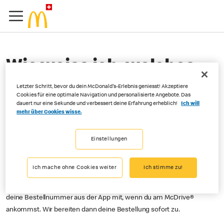
Wie weiss ich, welches
meine Order&Pay-
Letzter Schritt, bevor du dein McDonald's-Erlebnis geniesst! Akzeptiere
Cookies für eine optimale Navigation und personalisierte Angebote. Das
Bestellung ist?
dauert nur eine Sekunde und verbessert deine Erfahrung erheblich!
Ich will
mehr über Cookies wisse.
Einstellungen
Wenn du dein Menu an der Theke abholen möchtest, dann vergleiche
bitte deine Bestellnummer in der App mit den Nummern auf dem
Bildschirm oberhalb der Theke.
Ich mache ohne Cookies weiter
Ich stimme zu!
Wenn du dein Essen am McDrive® abholen willst, dann teile uns bitte
deine Bestellnummer aus der App mit, wenn du am McDrive®
ankommst. Wir bereiten dann deine Bestellung sofort zu.