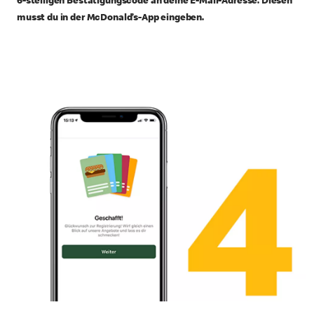
6-stelligen Bestätigungscode an deine E-Mail-Adresse. Diesen
musst du in der McDonald’s-App eingeben.