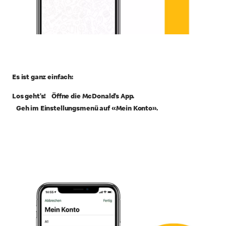
Es ist ganz einfach:
Los geht’s! Öffne die McDonald’s App.
Geh im Einstellungsmenü auf «Mein Konto».