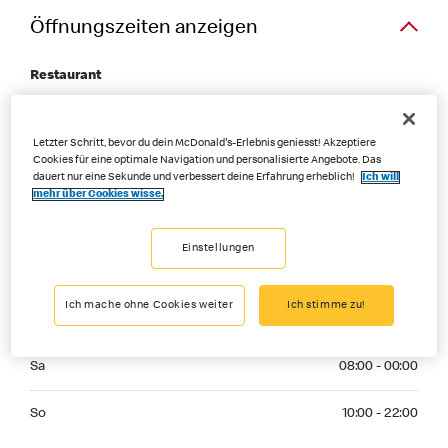
Öffnungszeiten anzeigen
Restaurant
Monday 08:00 - 22:00
Mo
08:00 - 22:00
Letzter Schritt, bevor du dein McDonald's-Erlebnis geniesst! Akzeptiere
Cookies für eine optimale Navigation und personalisierte Angebote. Das
Tuesday 08:00 - 22:00
dauert nur eine Sekunde und verbessert deine Erfahrung erheblich!
Ich will
Di
08:00 - 22:00
mehr über Cookies wisse.
Wednesday 08:00 - 22:00
Mi
08:00 - 22:00
Einstellungen
Thuesday 08:00 - 22:00
Do
08:00 - 22:00
Ich mache ohne Cookies weiter
Ich stimme zu!
Friday 08:00 - 00:00
Fr
08:00 - 00:00
Saturday 08:00 - 00:00
Sa
08:00 - 00:00
Sunday 10:00 - 22:00
So
10:00 - 22:00