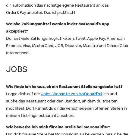
dir automatisch das nächstgelegene Restaurant an, das
Order&Pay anbietet. Das ist praktisch!
Welche Zahlungsmittel werden in der McDonald's App
akzeptiert?
Du hast viele Zahlungsmöglichkeiten: Twint, Apple Pay, American
Express, Visa, MasterCard, JCB, Discover, Maestro und Diners Club
International.
JOBS
Wie finde ich heraus, ob ein Restaurant Stellenangebote hat?
Logge dich auf der
Jobs -Webseite von McDonald's®
ein und
suche das Restaurant oder den Standort, an dem du arbeiten
möchtest. Dort kannst du dir die verschiedenen offenen Stellen in
deinem Lieblingsrestaurant ansehen.
Wie bewerbe ich mich für eine Stelle bei McDonald's®?
Um dich für eine Stelle bei McDonald's® zu bewerben, besuche die