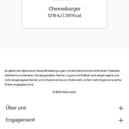
Cheeseburger
1219 kiloJoule | 291 kilo 
1219 kJ | 291 Kcal
Es gelten die Allgemeinen Geschäftsbedingungen und die Datenschutzrichtlinie der Webseite.
Alle Rechte vorbehalten. Die dargestellten Marken, Logos und Grafiken sind eingetragene und
nicht eingetragene Marken und Urheberrechte von McDonald's, sofern nicht Eigentumsrechte
Dritter angegeben sind.
© 2023 McDonald's.
Über uns
Engagement