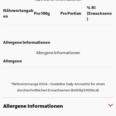
% RI
Nährwertangab
per 100 grams
per portion
Pro 100g
Pro Portion
(Erwachsene
en
% daily value f
)
Allergene Informationen
Allergene Informationen
Allergene
*Referenzmenge (GDA - Guideline Daily Amounts) für einen
durchschnittlichen Erwachsenen (8400kj/2000kcal)
Allergene Informationen