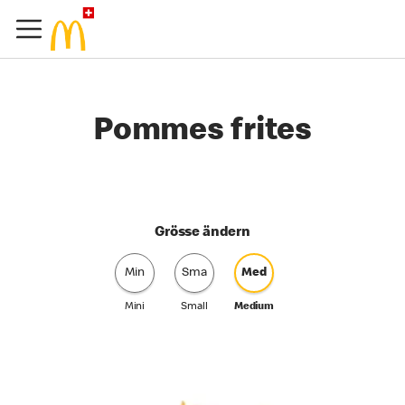
Pommes frites
Grösse ändern
Min
Sma
Med
Mini
Small
Medium