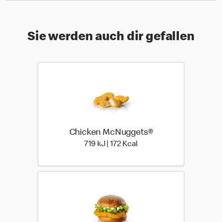
Sie werden auch dir gefallen
Chicken McNuggets®
719 kiloJoule | 172 kilo ca
719 kJ | 172 Kcal