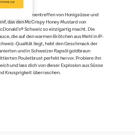
timme zu!
s ist das Zusammentreffen von Honigsüsse und
enf, das den McCrispy Honey Mustard von
cDonald’s® Schweiz so einzigartig macht. Die
auce, die auf den warmen Brötchen aus Mehl in IP-
chweiz-Qualität liegt, hebt den Geschmack der
anierten und in Schweizer Rapsöl goldbraun
rittierten Pouletbrust perfekt hervor. Probiere ihn
leich und lass dich von dieser Explosion aus Süsse
nd Knusprigkeit überraschen.