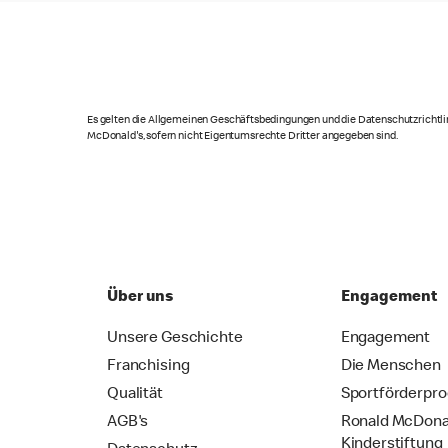
Es gelten die Allgemeinen Geschäftsbedingungen und die Datenschutzrichtlin
McDonald's, sofern nicht Eigentumsrechte Dritter angegeben sind.
Über uns
Engagement
Unsere Geschichte
Engagement
Franchising
Die Menschen
Qualität
Sportförderpr
AGB's
Ronald McDona
Kinderstiftung