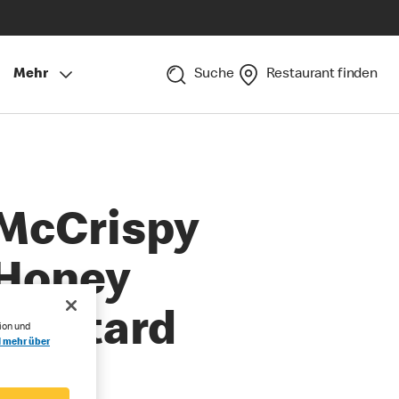
Mehr
Suche
Restaurant finden
McCrispy
Honey
Mustard
ion und
l mehr über