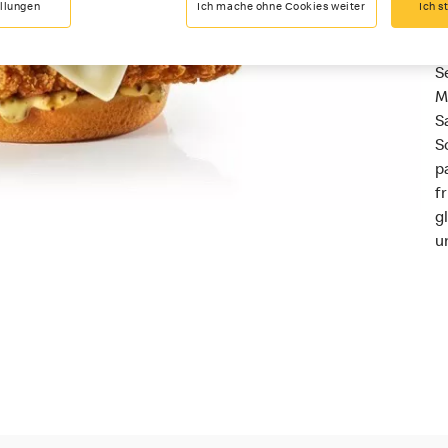
ellungen
Ich mache ohne Cookies weiter
Ich s
E
S
M
S
S
p
f
g
u