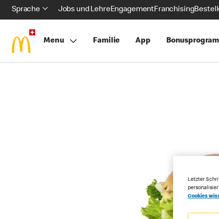
Sprache
Jobs und Lehre
Engagement
Franchising
Bestel
Menu
Familie
App
Bonusprogra
Letzter Schri
personalisie
Cookies wis