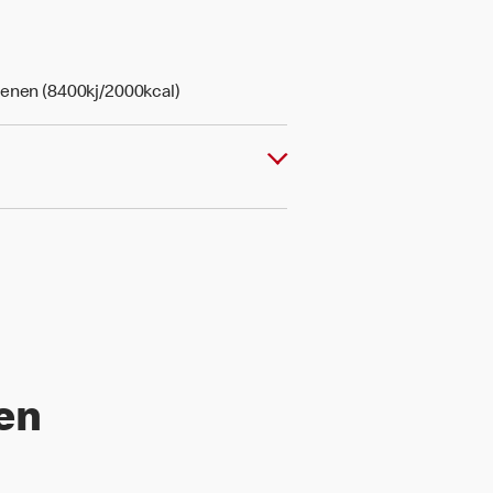
senen (8400kj/2000kcal)
len