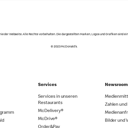
ie der Webseite. Alle Rechte vorbehalten. Die dargestellten Marken, Logos und Grafiken sind 
© 2023 McDonald's.
Services
Newsroom
Services in unseren
Medienmitt
Restaurants
Zahlen und
McDelivery®
ogramm
Medienanf
McDrive®
ld
Bilder und 
Order&Pay