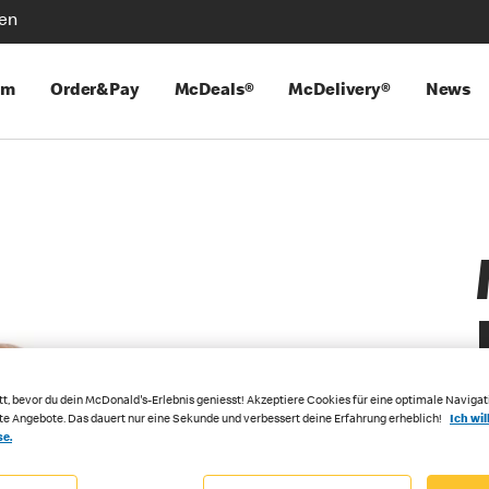
len
mm
Order&Pay
McDeals®
McDelivery®
News
tt, bevor du dein McDonald's-Erlebnis geniesst! Akzeptiere Cookies für eine optimale Navigat
rte Angebote. Das dauert nur eine Sekunde und verbessert deine Erfahrung erheblich!
Ich wil
se.