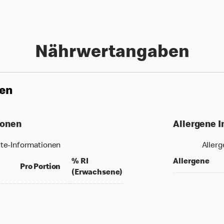
Nährwertangaben
nen
ionen
Allergene 
te-Informationen
Aller
% RI
Allergene
per 100 grams
per portion
Pro Portion
% daily value for an adult
(Erwachsene)