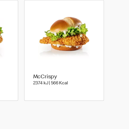
McCrispy
2374 kiloJoule | 566 kilo calori
2374 kJ | 566 Kcal
oule | 742 kilo calories