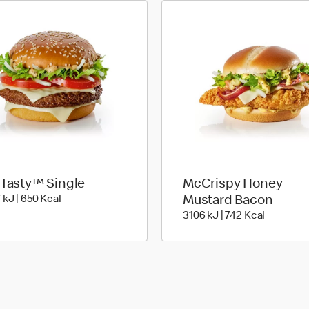
 Tasty™ Single
McCrispy Honey
ies
2707 kiloJoule | 650 kilo calories
 kJ | 650 Kcal
Mustard Bacon
3106 kiloJ
3106 kJ | 742 Kcal