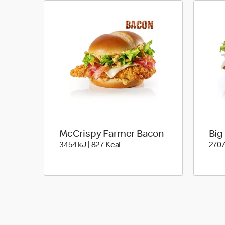
McCrispy Farmer Bacon
Big
3454 kiloJoule | 827 kilo calor
3454 kJ | 827 Kcal
2707