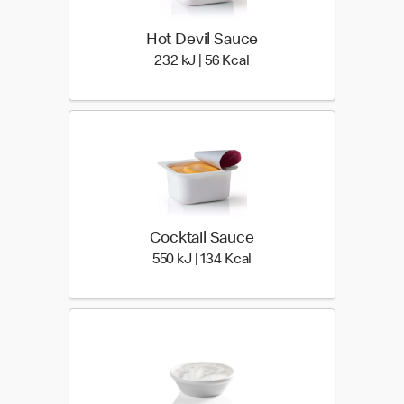
Hot Devil Sauce
232 kiloJoule | 56 kilo ca
232 kJ | 56 Kcal
Cocktail Sauce
550 kiloJoule | 134 kilo c
550 kJ | 134 Kcal