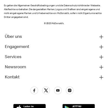
Es gelten die Allgemeinen Geschäftsbedingungen und die Datenschutzrichtlinie der Webseite.
Alle Rechte vorbehalten. Die dargestellten Marken, Logos und Grafiken sind eingetragene und
nicht eingetragene Marken und Urheberrechte von McDonald's, sofern nicht Eigentumsrechte
Dritter angegeben sind.
© 2023 McDonald's.
Über uns
Engagement
Services
Newsroom
Kontakt