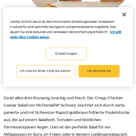
Letzter Schritt, bevor du dein McDonald's-Erlebnis geniesst! Akzeptiere
Cookies für eine optimale Navigation und personalisierte Angebote. Das
dauert nur eine Sekunde und verbessert deine Erfahrung erheblich!
Ich will
mehr über Cookies wisse.
Einstellungen
Ich mache ohne Cookies weiter
Ich stimme zu!
Da ist alles drin! Knusprig, knackig und frisch. Der Crispy Chicken
Caesar Salad von McDonald’s® Schweiz zeichnet sich durch zarte,
panierte und mit Schweizer Rapsöl goldbraun frittierte Pouletstücke
aus, die auf einem Salatbett, Tomaten und köstlichen
Parmesanspänen liegen. Dies ist der perfekte Salat für ein
Mittagessen im Büro, im Freien oder in deinem Lieblingsrestaurant.