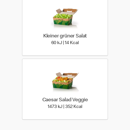
Kleiner grüner Salat
60 kiloJoule | 14 kilo calor
60 kJ | 14 Kcal
Caesar Salad Veggie
1473 kiloJoule | 352 kilo
1473 kJ | 352 Kcal