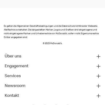
Es gelten die Allgemeinen Geschäftsbedingungen und die Datenschutzrichtlinie der Webseite.
Alle Rechte vorbehalten. Die dargestellten Marken, Logos und Grafiken sind eingetragene und
nicht eingetragene Marken und Urheberrechte von McDonald's, sofern nicht Eigentumsrechte
Dritter angegeben sind.
© 2023 McDonald's.
Über uns
Engagement
Services
Newsroom
Kontakt