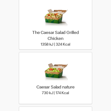
The Caesar Salad Grilled
Chicken
1358 kiloJoule | 324 kilo
1358 kJ | 324 Kcal
Caesar Salad nature
730 kiloJoule | 174 kilo c
730 kJ | 174 Kcal