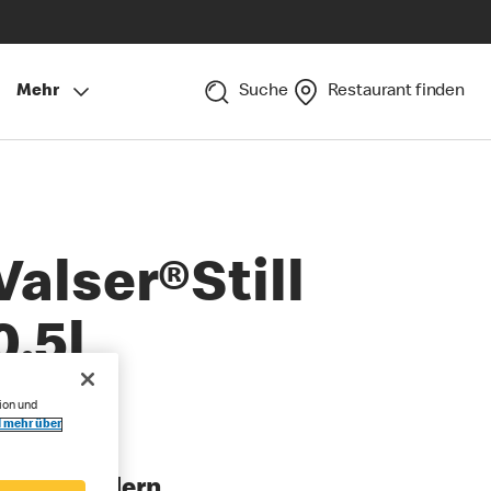
Mehr
Suche
Restaurant finden
Valser®Still
0,5l
ion und
l mehr über
rösse ändern