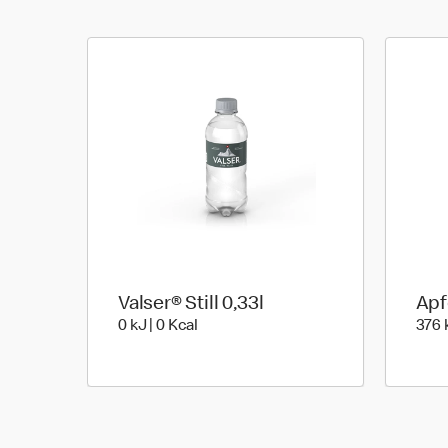
Valser® Still 0,33l
Apf
0 kiloJoule | 0 kilo calories
0 kJ | 0 Kcal
376 