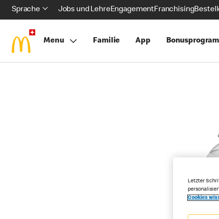
Sprache
Jobs und Lehre
Engagement
Franchising
Bestel
Menu
Familie
App
Bonusprogra
Letzter Schri
personalisie
Cookies wis