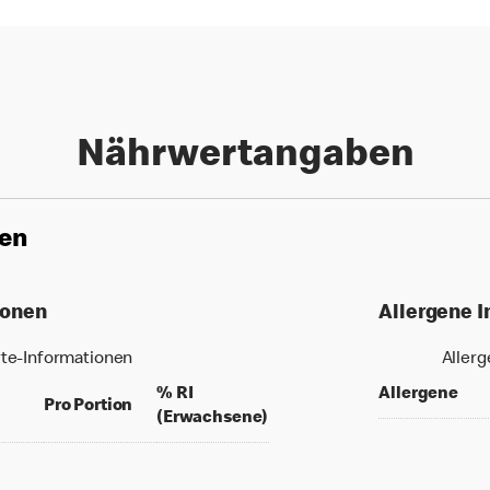
Nährwertangaben
nen
ionen
Allergene 
te-Informationen
Aller
% RI
Allergene
per 100 grams
per portion
Pro Portion
% daily value for an adult
(Erwachsene)