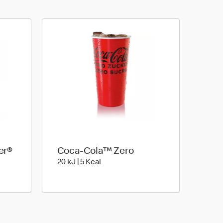
er®
Coca-Cola™ Zero
20 kiloJoule | 5 kilo calories
20 kJ | 5 Kcal
le | 113 kilo calories