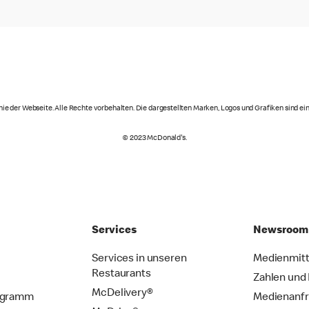
ie der Webseite. Alle Rechte vorbehalten. Die dargestellten Marken, Logos und Grafiken sind 
© 2023 McDonald's.
Services
Newsroom
Services in unseren
Medienmitt
Restaurants
Zahlen und
McDelivery®
ogramm
Medienanf