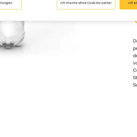
ellungen
Ich mache ohne Cookies weiter
Ich s
D
p
d
v
C
S
S