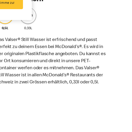
timme zu!
Med
Sma
0,5L
0,33L
as Valser® Still Wasser ist erfrischend und passt
erfekt zu deinem Essen bei McDonald’s®. Es wird in
er originalen Plastikflasche angeboten. Du kannst es
or Ort konsumieren und direkt in unsere PET-
ontainer werfen oder es mitnehmen. Das Valser®
till Wasser ist in allen McDonald’s® Restaurants der
chweiz in zwei Grössen erhältlich, 0,33l oder 0,5l.