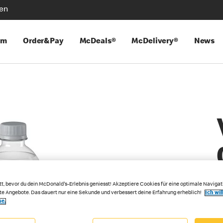
len
mm
Order&Pay
McDeals®
McDelivery®
News
tt, bevor du dein McDonald's-Erlebnis geniesst! Akzeptiere Cookies für eine optimale Navigat
rte Angebote. Das dauert nur eine Sekunde und verbessert deine Erfahrung erheblich!
Ich wil
se.
G