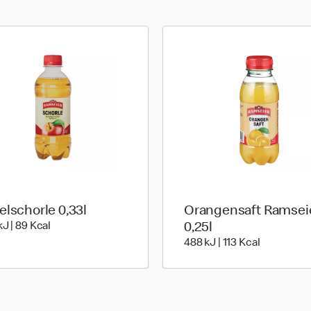
elschorle 0,33l
Orangensaft Ramsei
376 kiloJoule | 89 kilo calories
kJ | 89 Kcal
0,25l
488 kiloJou
488 kJ | 113 Kcal