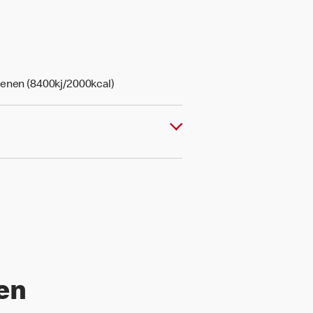
senen (8400kj/2000kcal)
len