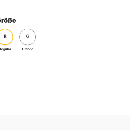
Größe
R
G
Regular
Grande