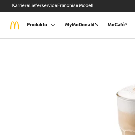
Karriere
Lieferservice
Franchise Modell
Produkte
MyMcDonald’s
McCafé®