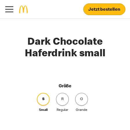
Jetzt bestellen
Dark Chocolate
Haferdrink small
Größe
S
R
G
Small
Regular
Grande