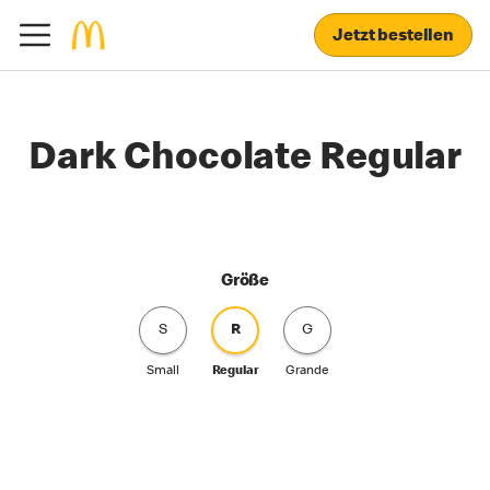
Jetzt bestellen
Dark Chocolate Regular
Größe
S
R
G
Small
Regular
Grande