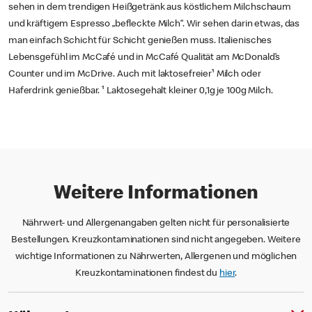
sehen in dem trendigen Heißgetränk aus köstlichem Milchschaum
und kräftigem Espresso „befleckte Milch“. Wir sehen darin etwas, das
man einfach Schicht für Schicht genießen muss. Italienisches
Lebensgefühl im McCafé und in McCafé Qualität am McDonald’s
Counter und im McDrive. Auch mit laktosefreier¹ Milch oder
Haferdrink genießbar. ¹ Laktosegehalt kleiner 0,1g je 100g Milch.
Weitere Informationen
Nährwert- und Allergenangaben gelten nicht für personalisierte
Bestellungen. Kreuzkontaminationen sind nicht angegeben. Weitere
wichtige Informationen zu Nährwerten, Allergenen und möglichen
Kreuzkontaminationen findest du
hier
.