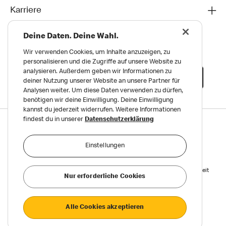
Karriere
Deine Daten. Deine Wahl.
Wir verwenden Cookies, um Inhalte anzuzeigen, zu
personalisieren und die Zugriffe auf unsere Website zu
analysieren. Außerdem geben wir Informationen zu
deiner Nutzung unserer Website an unsere Partner für
Analysen weiter. Um diese Daten verwenden zu dürfen,
benötigen wir deine Einwilligung. Deine Einwilligung
kannst du jederzeit widerrufen. Weitere Informationen
findest du in unserer
Datenschutzerklärung
Datenschutz
Impressum und Nutzungs­bedingungen
Einstellungen
Meldungen zu Menschen- und Umweltrechten
Reports on Human and Environmental Rights
Erklärung zur Barrierefreiheit
Nur erforderliche Cookies
Privatsphäre Einstellungen
Alle Cookies akzeptieren
©2026 McDonald’s. Alle Rechte vorbehalten.