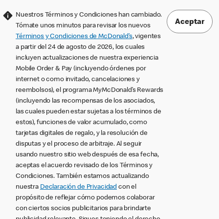
Nuestros Términos y Condiciones han cambiado.
Aceptar
Tómate unos minutos para revisar los nuevos
Términos y Condiciones de McDonald’s
, vigentes
a partir del 24 de agosto de 2026, los cuales
incluyen actualizaciones de nuestra experiencia
Mobile Order & Pay (incluyendo órdenes por
internet o como invitado, cancelaciones y
reembolsos), el programa MyMcDonald’s Rewards
(incluyendo las recompensas de los asociados,
las cuales pueden estar sujetas a los términos de
estos), funciones de valor acumulado, como
tarjetas digitales de regalo, y la resolución de
disputas y el proceso de arbitraje. Al seguir
usando nuestro sitio web después de esa fecha,
aceptas el acuerdo revisado de los Términos y
Condiciones. También estamos actualizando
nuestra
Declaración de Privacidad
con el
propósito de reflejar cómo podemos colaborar
con ciertos socios publicitarios para brindarte