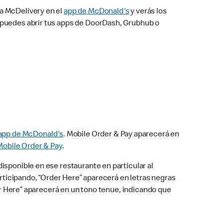
na McDelivery en el
app de McDonald's
y verás los
n puedes abrir tus apps de DoorDash, Grubhub o
app de McDonald's
. Mobile Order & Pay aparecerá en
Mobile Order & Pay
.
isponible en ese restaurante en particular al
articipando, “Order Here” aparecerá en letras negras
der Here” aparecerá en un tono tenue, indicando que