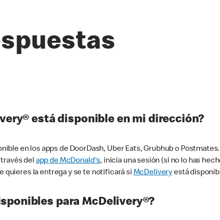
espuestas
very® está disponible en mi dirección?
ible en los apps de DoorDash, Uber Eats, Grubhub o Postmates. 
 través del
app de McDonald's
, inicia una sesión (si no lo has he
 quieres la entrega y se te notificará si
McDelivery
está disponib
sponibles para McDelivery®?