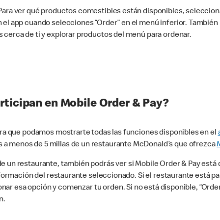
 Para ver qué productos comestibles están disponibles, seleccio
n el app cuando selecciones “Order” en el menú inferior. Tambié
 cerca de ti y explorar productos del menú para ordenar.
rticipan en Mobile Order & Pay?
para que podamos mostrarte todas las funciones disponibles en el
 a menos de 5 millas de un restaurante McDonald’s que ofrezca
 un restaurante, también podrás ver si Mobile Order & Pay está d
información del restaurante seleccionado. Si el restaurante está p
ccionar esa opción y comenzar tu orden. Si no está disponible, “Or
n.