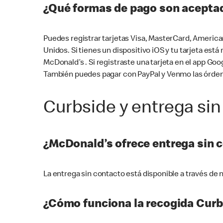
¿Qué formas de pago son aceptad
Puedes registrar tarjetas Visa, MasterCard, America
Unidos. Si tienes un dispositivo iOS y tu tarjeta es
McDonald’s . Si registraste una tarjeta en el app 
También puedes pagar con PayPal y Venmo las órden
Curbside y entrega sin
¿McDonald’s ofrece entrega sin 
La entrega sin contacto está disponible a través d
¿Cómo funciona la recogida Curb