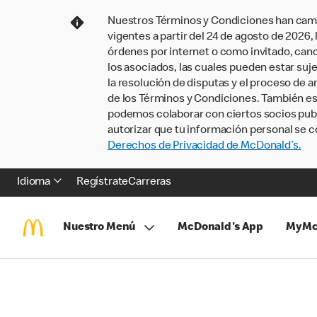
Nuestros Términos y Condiciones han camb
vigentes a partir del 24 de agosto de 2026
órdenes por internet o como invitado, ca
los asociados, las cuales pueden estar suje
la resolución de disputas y el proceso de a
de los Términos y Condiciones. También e
podemos colaborar con ciertos socios publi
autorizar que tu información personal se c
Derechos de Privacidad de McDonald’s.
Idioma
Regístrate
Carreras
Nuestro Menú
McDonald's App
MyMc