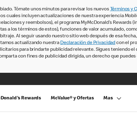
iado. Tómate unos minutos para revisar los nuevos
Términos y 
, los cuales incluyen actualizaciones de nuestra experiencia Mobi
ncelaciones y reembolsos), el programa MyMcDonald’s Rewards (
tas a los términos de estos), funciones de valor acumulado, como 
rbitraje. Al seguir usando nuestro sitio web después de esa fecha
stamos actualizando nuestra
Declaración de Privacidad
con el pro
citarios para brindarte publicidad relevante. Sigues teniendo el
omparta con fines de publicidad dirigida, un derecho que puedes 
Donald's Rewards
McValue® y Ofertas
Mas