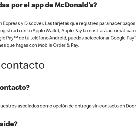
as por el app de McDonald’s?
n Express y Discover. Las tarjetas que registres para hacer pago
tá registrada en tu Apple Wallet, Apple Pay la mostrará automáti
Google Pay™ de tu teléfono Android, puedes seleccionar Google P
es que hagas con Mobile Order & Pay.
 contacto
contacto?
e nuestros asociados como opción de entrega sin contacto en Doo
side?