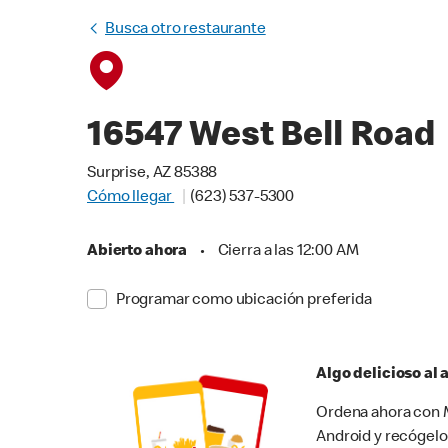
Busca otro restaurante
16547 West Bell Road
Surprise, AZ 85388
Cómo llegar
(623) 537-5300
Abierto ahora
•
Cierra a las 12:00 AM
Programar como ubicación preferida
Algo delicioso al
Ordena ahora con M
Android y recógelo