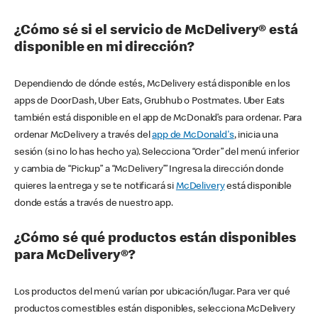
¿Cómo sé si el servicio de McDelivery® está
disponible en mi dirección?
Dependiendo de dónde estés, McDelivery está disponible en los
apps de DoorDash, Uber Eats, Grubhub o Postmates. Uber Eats
también está disponible en el app de McDonald’s para ordenar. Para
ordenar McDelivery a través del
app de McDonald's
, inicia una
sesión (si no lo has hecho ya). Selecciona “Order” del menú inferior
y cambia de “Pickup” a “McDelivery’” Ingresa la dirección donde
quieres la entrega y se te notificará si
McDelivery
está disponible
donde estás a través de nuestro app.
¿Cómo sé qué productos están disponibles
para McDelivery®?
Los productos del menú varían por ubicación/lugar. Para ver qué
productos comestibles están disponibles, selecciona McDelivery