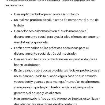
nuestros procesos sanitarios estándar, nuestros equipos en los
restaurantes:
Han implementado operaciones sin contacto
Se realizan pruebas de salud antes de comenzar el turno de
trabajo
Han colocado calcomanías en el suelo marcando el
distanciamiento social para ayudar a los clientes a mantener
una distancia apropiada
Están entrenados en las prácticas adecuadas para el
distanciamiento social detrás del mostrador
Han instalado barreras protectoras en los puntos donde se
hacen las órdenes
Están usando cubrebocas o cubiertas faciales protectoras si
no se han vacunado (o cuando eligen hacerlo aun estando
vacunados) y guantes para manejar/manipular los alimentos,
y asegurando que haya cubrebocas disponibles para los
gerentes, el equipo y los clientes
Han aumentado la frecuencia en que se limpian, esterilizan y
desinfectan las superficies de alto contacto