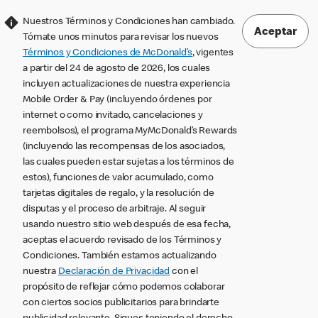
Nuestros Términos y Condiciones han cambiado.
Aceptar
Tómate unos minutos para revisar los nuevos
Términos y Condiciones de McDonald’s
, vigentes
a partir del 24 de agosto de 2026, los cuales
incluyen actualizaciones de nuestra experiencia
Mobile Order & Pay (incluyendo órdenes por
internet o como invitado, cancelaciones y
reembolsos), el programa MyMcDonald’s Rewards
(incluyendo las recompensas de los asociados,
las cuales pueden estar sujetas a los términos de
estos), funciones de valor acumulado, como
tarjetas digitales de regalo, y la resolución de
disputas y el proceso de arbitraje. Al seguir
usando nuestro sitio web después de esa fecha,
aceptas el acuerdo revisado de los Términos y
Condiciones. También estamos actualizando
nuestra
Declaración de Privacidad
con el
propósito de reflejar cómo podemos colaborar
con ciertos socios publicitarios para brindarte