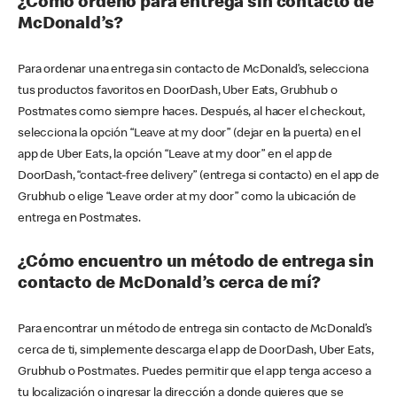
¿Cómo ordeno para entrega sin contacto de
McDonald’s?
Para ordenar una entrega sin contacto de McDonald’s, selecciona
tus productos favoritos en DoorDash, Uber Eats, Grubhub o
Postmates como siempre haces. Después, al hacer el checkout,
selecciona la opción “Leave at my door” (dejar en la puerta) en el
app de Uber Eats, la opción “Leave at my door” en el app de
DoorDash, “contact-free delivery” (entrega si contacto) en el app de
Grubhub o elige “Leave order at my door” como la ubicación de
entrega en Postmates.
¿Cómo encuentro un método de entrega sin
contacto de McDonald’s cerca de mí?
Para encontrar un método de entrega sin contacto de McDonald’s
cerca de ti, simplemente descarga el app de DoorDash, Uber Eats,
Grubhub o Postmates. Puedes permitir que el app tenga acceso a
tu localización o ingresar la dirección a donde quieres que se