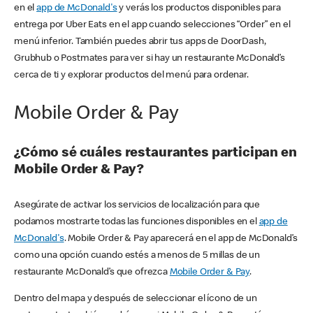
en el
app de McDonald's
y verás los productos disponibles para
entrega por Uber Eats en el app cuando selecciones “Order” en el
menú inferior. También puedes abrir tus apps de DoorDash,
Grubhub o Postmates para ver si hay un restaurante McDonald’s
cerca de ti y explorar productos del menú para ordenar.
Mobile Order & Pay
¿Cómo sé cuáles restaurantes participan en
Mobile Order & Pay?
Asegúrate de activar los servicios de localización para que
podamos mostrarte todas las funciones disponibles en el
app de
McDonald's
. Mobile Order & Pay aparecerá en el app de McDonald’s
como una opción cuando estés a menos de 5 millas de un
restaurante McDonald’s que ofrezca
Mobile Order & Pay
.
Dentro del mapa y después de seleccionar el ícono de un