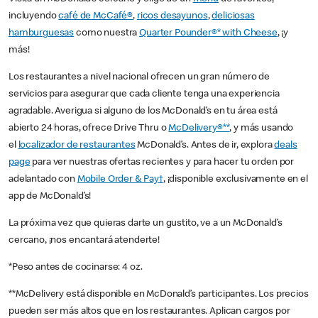
incluyendo
café de McCafé®
,
ricos desayunos
,
deliciosas
hamburguesas
como nuestra
Quarter Pounder®* with Cheese
, ¡y
más!
Los restaurantes a nivel nacional ofrecen un gran número de
servicios para asegurar que cada cliente tenga una experiencia
agradable. Averigua si alguno de los McDonald’s en tu área está
abierto 24 horas, ofrece Drive Thru o
McDelivery®**
, y más usando
el
localizador de restaurantes
McDonald’s. Antes de ir, explora
deals
page
para ver nuestras ofertas recientes y para hacer tu orden por
adelantado con
Mobile Order & Pay†
, ¡disponible exclusivamente en el
app de McDonald’s!
La próxima vez que quieras darte un gustito, ve a un McDonald’s
cercano, ¡nos encantará atenderte!
*Peso antes de cocinarse: 4 oz.
**McDelivery está disponible en McDonald’s participantes. Los precios
pueden ser más altos que en los restaurantes. Aplican cargos por