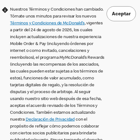
Nuestros Términos y Condiciones han cambiado.
Aceptar
Tómate unos minutos para revisar los nuevos
Términos y Condiciones de McDonald’s
, vigentes
a partir del 24 de agosto de 2026, los cuales
incluyen actualizaciones de nuestra experiencia
Mobile Order & Pay (incluyendo órdenes por
internet o como invitado, cancelaciones y
reembolsos), el programa MyMcDonald’s Rewards
(incluyendo las recompensas de los asociados,
las cuales pueden estar sujetas a los términos de
estos), funciones de valor acumulado, como
tarjetas digitales de regalo, y la resolución de
disputas y el proceso de arbitraje. Al seguir
usando nuestro sitio web después de esa fecha,
aceptas el acuerdo revisado de los Términos y
Condiciones. También estamos actualizando
nuestra
Declaración de Privacidad
con el
propósito de reflejar cómo podemos colaborar
con ciertos socios publicitarios para brindarte