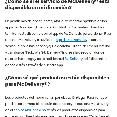
¿Cómo sé si el servicio de McDelivery® está
disponible en mi dirección?
Dependiendo de dónde estés, McDelivery está disponible en los
apps de DoorDash, Uber Eats, Grubhub o Postmates. Uber Eats
también está disponible en el app de McDonald’s para ordenar. Para
ordenar McDelivery a través del
app de McDonald's
, inicia una
sesión (si no lo has hecho ya). Selecciona “Order” del menú inferior
y cambia de “Pickup” a “McDelivery’” Ingresa la dirección donde
quieres la entrega y se te notificará si
McDelivery
está disponible
donde estás a través de nuestro app.
¿Cómo sé qué productos están disponibles
para McDelivery®?
Los productos del menú varían por ubicación/lugar. Para ver qué
productos comestibles están disponibles, selecciona McDelivery
en el
app de McDonald's
y verás los productos disponibles para
entrega por Uber Eats en el app cuando selecciones “Order” en el