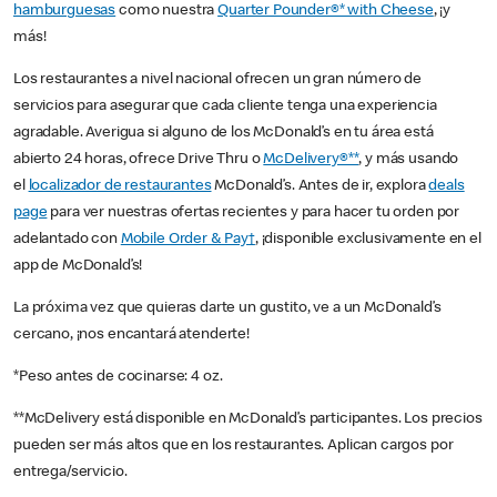
hamburguesas
como nuestra
Quarter Pounder®* with Cheese
, ¡y
más!
Los restaurantes a nivel nacional ofrecen un gran número de
servicios para asegurar que cada cliente tenga una experiencia
agradable. Averigua si alguno de los McDonald’s en tu área está
abierto 24 horas, ofrece Drive Thru o
McDelivery®**
, y más usando
el
localizador de restaurantes
McDonald’s. Antes de ir, explora
deals
page
para ver nuestras ofertas recientes y para hacer tu orden por
adelantado con
Mobile Order & Pay†
, ¡disponible exclusivamente en el
app de McDonald’s!
La próxima vez que quieras darte un gustito, ve a un McDonald’s
cercano, ¡nos encantará atenderte!
*Peso antes de cocinarse: 4 oz.
**McDelivery está disponible en McDonald’s participantes. Los precios
pueden ser más altos que en los restaurantes. Aplican cargos por
entrega/servicio.