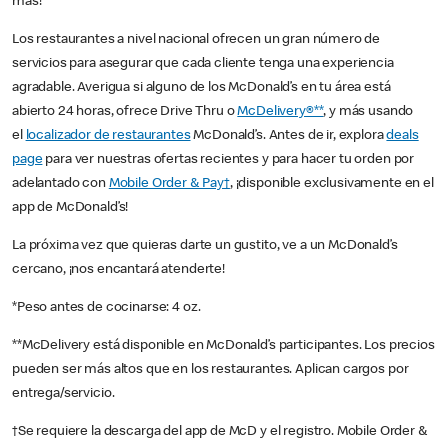
más!
Los restaurantes a nivel nacional ofrecen un gran número de
servicios para asegurar que cada cliente tenga una experiencia
agradable. Averigua si alguno de los McDonald’s en tu área está
abierto 24 horas, ofrece Drive Thru o
McDelivery®**
, y más usando
el
localizador de restaurantes
McDonald’s. Antes de ir, explora
deals
page
para ver nuestras ofertas recientes y para hacer tu orden por
adelantado con
Mobile Order & Pay†
, ¡disponible exclusivamente en el
app de McDonald’s!
La próxima vez que quieras darte un gustito, ve a un McDonald’s
cercano, ¡nos encantará atenderte!
*Peso antes de cocinarse: 4 oz.
**McDelivery está disponible en McDonald’s participantes. Los precios
pueden ser más altos que en los restaurantes. Aplican cargos por
entrega/servicio.
†Se requiere la descarga del app de McD y el registro. Mobile Order &