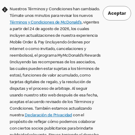
Nuestros Términos y Condiciones han cambiado.
Aceptar
Tómate unos minutos para revisar los nuevos
Términos y Condiciones de McDonald’s
, vigentes
a partir del 24 de agosto de 2026, los cuales
incluyen actualizaciones de nuestra experiencia
Mobile Order & Pay (incluyendo órdenes por
internet o como invitado, cancelaciones y
reembolsos), el programa MyMcDonald’s Rewards
(incluyendo las recompensas de los asociados,
las cuales pueden estar sujetas a los términos de
estos), funciones de valor acumulado, como
tarjetas digitales de regalo, y la resolución de
disputas y el proceso de arbitraje. Al seguir
usando nuestro sitio web después de esa fecha,
aceptas el acuerdo revisado de los Términos y
Condiciones. También estamos actualizando
nuestra
Declaración de Privacidad
con el
propósito de reflejar cómo podemos colaborar
con ciertos socios publicitarios para brindarte