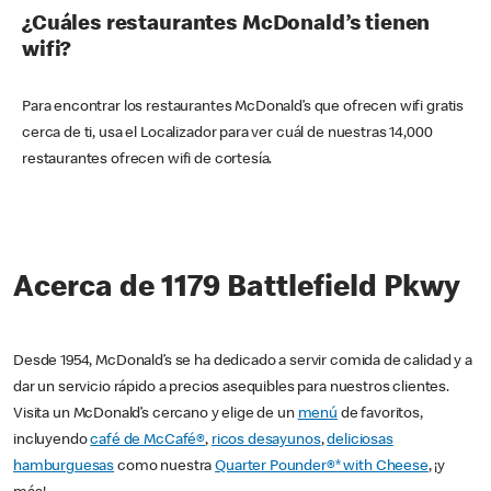
¿Cuáles restaurantes McDonald’s tienen
wifi?
Para encontrar los restaurantes McDonald’s que ofrecen wifi gratis
cerca de ti, usa el Localizador para ver cuál de nuestras 14,000
restaurantes ofrecen wifi de cortesía.
Acerca de 1179 Battlefield Pkwy
Desde 1954, McDonald’s se ha dedicado a servir comida de calidad y a
dar un servicio rápido a precios asequibles para nuestros clientes.
Visita un McDonald’s cercano y elige de un
menú
de favoritos,
incluyendo
café de McCafé®
,
ricos desayunos
,
deliciosas
hamburguesas
como nuestra
Quarter Pounder®* with Cheese
, ¡y