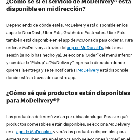
¿Cómo sé si el servicio de McDelivery® está
disponible en mi dirección?
Dependiendo de dónde estés, McDelivery está disponible en los
apps de DoorDash, Uber Eats, Grubhub o Postmates. Uber Eats
también está disponible en el app de McDonald’s para ordenar. Para
ordenar McDelivery a través del
app de McDonald's
, inicia una
sesión (si no lo has hecho ya). Selecciona “Order” del menú inferior
y cambia de “Pickup” a “McDelivery’” Ingresa la dirección donde
quieres la entrega y se te notificará si
McDelivery
está disponible
donde estás a través de nuestro app.
¿Cómo sé qué productos están disponibles
para McDelivery®?
Los productos del menú varían por ubicación/lugar. Para ver qué
productos comestibles están disponibles, selecciona McDelivery
en el
app de McDonald's
y verás los productos disponibles para
entrega por Uber Eats en el app cuando selecciones “Order” en el