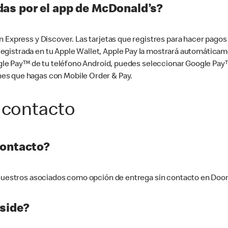
as por el app de McDonald’s?
n Express y Discover. Las tarjetas que registres para hacer pago
tá registrada en tu Apple Wallet, Apple Pay la mostrará automáti
Google Pay™ de tu teléfono Android, puedes seleccionar Google P
es que hagas con Mobile Order & Pay.
 contacto
contacto?
e nuestros asociados como opción de entrega sin contacto en Doo
side?