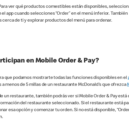
 Para ver qué productos comestibles están disponibles, seleccio
n el app cuando selecciones “Order” en el menú inferior. Tambié
 cerca de ti y explorar productos del menú para ordenar.
rticipan en Mobile Order & Pay?
para que podamos mostrarte todas las funciones disponibles en el
 a menos de 5 millas de un restaurante McDonald’s que ofrezca
 un restaurante, también podrás ver si Mobile Order & Pay está d
información del restaurante seleccionado. Si el restaurante está p
ccionar esa opción y comenzar tu orden. Si no está disponible, “Or
n.