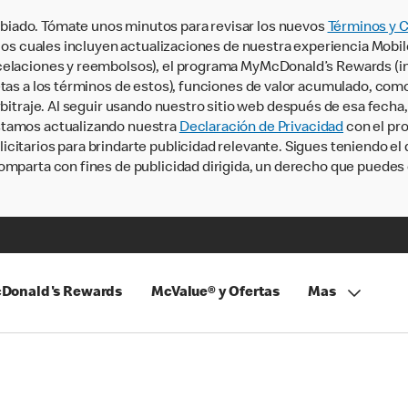
iado. Tómate unos minutos para revisar los nuevos
Términos y 
, los cuales incluyen actualizaciones de nuestra experiencia Mobi
ncelaciones y reembolsos), el programa MyMcDonald’s Rewards (
tas a los términos de estos), funciones de valor acumulado, como 
rbitraje. Al seguir usando nuestro sitio web después de esa fecha
stamos actualizando nuestra
Declaración de Privacidad
con el pro
citarios para brindarte publicidad relevante. Sigues teniendo el
omparta con fines de publicidad dirigida, un derecho que puedes 
Donald's Rewards
McValue® y Ofertas
Mas