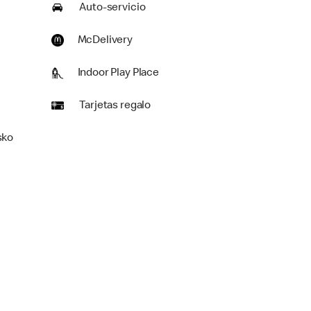
Auto-servicio
McDelivery
Indoor Play Place
Tarjetas regalo
sko