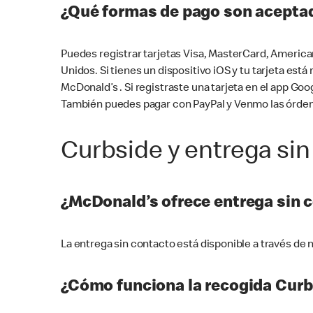
¿Qué formas de pago son aceptad
Puedes registrar tarjetas Visa, MasterCard, America
Unidos. Si tienes un dispositivo iOS y tu tarjeta es
McDonald’s . Si registraste una tarjeta en el app 
También puedes pagar con PayPal y Venmo las órden
Curbside y entrega sin
¿McDonald’s ofrece entrega sin 
La entrega sin contacto está disponible a través d
¿Cómo funciona la recogida Curb