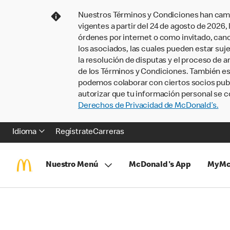
Nuestros Términos y Condiciones han camb
vigentes a partir del 24 de agosto de 2026
órdenes por internet o como invitado, ca
los asociados, las cuales pueden estar suje
la resolución de disputas y el proceso de a
de los Términos y Condiciones. También e
podemos colaborar con ciertos socios publi
autorizar que tu información personal se c
Derechos de Privacidad de McDonald’s.
Idioma
Regístrate
Carreras
Nuestro Menú
McDonald's App
MyMc