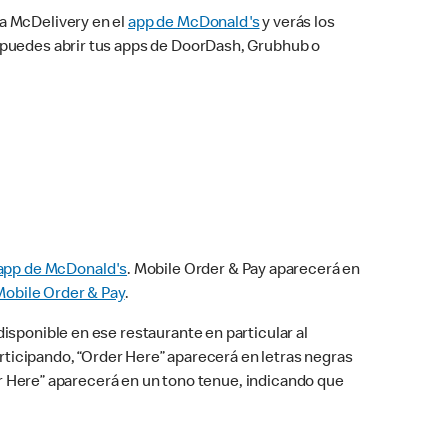
na McDelivery en el
app de McDonald's
y verás los
n puedes abrir tus apps de DoorDash, Grubhub o
app de McDonald's
. Mobile Order & Pay aparecerá en
Mobile Order & Pay
.
isponible en ese restaurante en particular al
articipando, “Order Here” aparecerá en letras negras
der Here” aparecerá en un tono tenue, indicando que