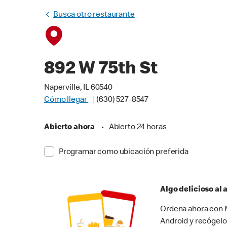
Busca otro restaurante
892 W 75th St
Naperville, IL 60540
Cómo llegar
(630) 527-8547
Abierto ahora
•
Abierto 24 horas
Programar como ubicación preferida
Algo delicioso al
Ordena ahora con M
Android y recógelo