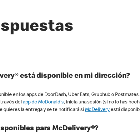
espuestas
very® está disponible en mi dirección?
ible en los apps de DoorDash, Uber Eats, Grubhub o Postmates. 
 través del
app de McDonald's
, inicia una sesión (si no lo has he
 quieres la entrega y se te notificará si
McDelivery
está disponib
sponibles para McDelivery®?