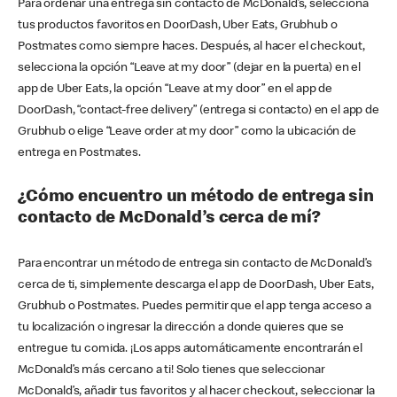
Para ordenar una entrega sin contacto de McDonald’s, selecciona
tus productos favoritos en DoorDash, Uber Eats, Grubhub o
Postmates como siempre haces. Después, al hacer el checkout,
selecciona la opción “Leave at my door” (dejar en la puerta) en el
app de Uber Eats, la opción “Leave at my door” en el app de
DoorDash, “contact-free delivery” (entrega si contacto) en el app de
Grubhub o elige “Leave order at my door” como la ubicación de
entrega en Postmates.
¿Cómo encuentro un método de entrega sin
contacto de McDonald’s cerca de mí?
Para encontrar un método de entrega sin contacto de McDonald’s
cerca de ti, simplemente descarga el app de DoorDash, Uber Eats,
Grubhub o Postmates. Puedes permitir que el app tenga acceso a
tu localización o ingresar la dirección a donde quieres que se
entregue tu comida. ¡Los apps automáticamente encontrarán el
McDonald’s más cercano a ti! Solo tienes que seleccionar
McDonald’s, añadir tus favoritos y al hacer checkout, seleccionar la