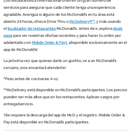
Los restaurantes a nivel nacional ofrecen un gran número de
servicios para asegurar que cada cliente tenga una experiencia
agradable. Averigua si alguno de los McDonald’s en tu área está
abierto 24 horas, ofrece Drive Thru o
McDelivery®**
, y más usando
el
localizador de restaurantes
McDonald’s. Antes de ir, explora
deals
page
para ver nuestras ofertas recientes y para hacer tu orden por
adelantado con
Mobile Order & Pay†
, ¡disponible exclusivamente en el
app de McDonald’s!
La próxima vez que quieras darte un gustito, ve a un McDonald’s
cercano, ¡nos encantará atenderte!
*Peso antes de cocinarse: 4 oz.
**McDelivery está disponible en McDonald’s participantes. Los precios
pueden ser más altos que en los restaurantes. Aplican cargos por
entrega/servicio.
†Se requiere la descarga del app de McD y el registro. Mobile Order &
Pay está disponible en McDonald’s participantes.