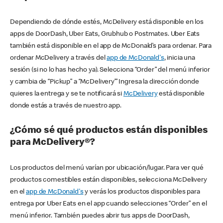
Dependiendo de dónde estés, McDelivery está disponible en los
apps de DoorDash, Uber Eats, Grubhub o Postmates. Uber Eats
también está disponible en el app de McDonald’s para ordenar. Para
ordenar McDelivery a través del
app de McDonald's
, inicia una
sesión (si no lo has hecho ya). Selecciona “Order” del menú inferior
y cambia de “Pickup” a “McDelivery’” Ingresa la dirección donde
quieres la entrega y se te notificará si
McDelivery
está disponible
donde estás a través de nuestro app.
¿Cómo sé qué productos están disponibles
para McDelivery®?
Los productos del menú varían por ubicación/lugar. Para ver qué
productos comestibles están disponibles, selecciona McDelivery
en el
app de McDonald's
y verás los productos disponibles para
entrega por Uber Eats en el app cuando selecciones “Order” en el
menú inferior. También puedes abrir tus apps de DoorDash,