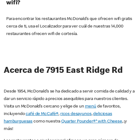
wifi?
Para encontrar los restaurantes McDonald’s que ofrecen wifi gratis
cerca de ti, usa el Localizador para ver cuál de nuestras 14,000
restaurantes ofrecen wifi de cortesía.
Acerca de 7915 East Ridge Rd
Desde 1954, McDonald’s se ha dedicado a servir comida de calidad y a
dar un servicio rápido a precios asequibles para nuestros clientes.
Visita un McDonald’s cercano y elige de un
menú
de favoritos,
incluyendo
café de McCafé®
,
ricos desayunos
,
deliciosas
hamburguesas
como nuestra
Quarter Pounder®* with Cheese
, ¡y
más!