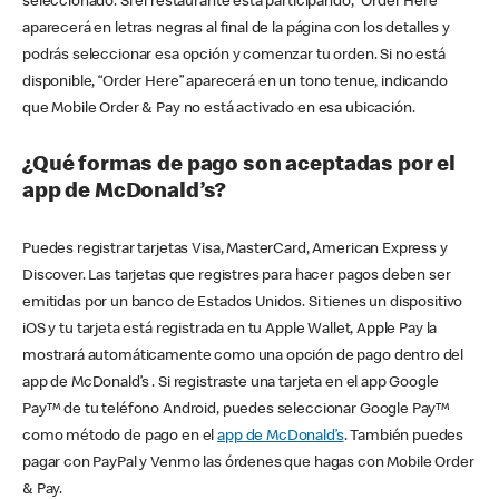
seleccionado. Si el restaurante está participando, “Order Here”
aparecerá en letras negras al final de la página con los detalles y
podrás seleccionar esa opción y comenzar tu orden. Si no está
disponible, “Order Here” aparecerá en un tono tenue, indicando
que Mobile Order & Pay no está activado en esa ubicación.
¿Qué formas de pago son aceptadas por el
app de McDonald’s?
Puedes registrar tarjetas Visa, MasterCard, American Express y
Discover. Las tarjetas que registres para hacer pagos deben ser
emitidas por un banco de Estados Unidos. Si tienes un dispositivo
iOS y tu tarjeta está registrada en tu Apple Wallet, Apple Pay la
mostrará automáticamente como una opción de pago dentro del
app de McDonald’s . Si registraste una tarjeta en el app Google
Pay™ de tu teléfono Android, puedes seleccionar Google Pay™
como método de pago en el
app de McDonald’s
. También puedes
pagar con PayPal y Venmo las órdenes que hagas con Mobile Order
& Pay.