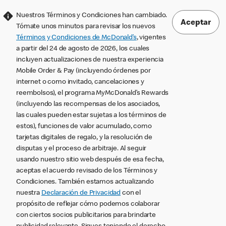
Nuestros Términos y Condiciones han cambiado.
Aceptar
Tómate unos minutos para revisar los nuevos
Términos y Condiciones de McDonald’s
, vigentes
a partir del 24 de agosto de 2026, los cuales
incluyen actualizaciones de nuestra experiencia
Mobile Order & Pay (incluyendo órdenes por
internet o como invitado, cancelaciones y
reembolsos), el programa MyMcDonald’s Rewards
(incluyendo las recompensas de los asociados,
las cuales pueden estar sujetas a los términos de
estos), funciones de valor acumulado, como
tarjetas digitales de regalo, y la resolución de
disputas y el proceso de arbitraje. Al seguir
usando nuestro sitio web después de esa fecha,
aceptas el acuerdo revisado de los Términos y
Condiciones. También estamos actualizando
nuestra
Declaración de Privacidad
con el
propósito de reflejar cómo podemos colaborar
con ciertos socios publicitarios para brindarte