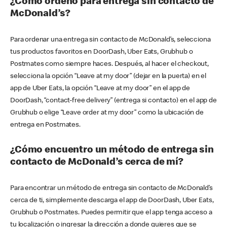
¿Cómo ordeno para entrega sin contacto de
McDonald’s?
Para ordenar una entrega sin contacto de McDonald’s, selecciona
tus productos favoritos en DoorDash, Uber Eats, Grubhub o
Postmates como siempre haces. Después, al hacer el checkout,
selecciona la opción “Leave at my door” (dejar en la puerta) en el
app de Uber Eats, la opción “Leave at my door” en el app de
DoorDash, “contact-free delivery” (entrega si contacto) en el app de
Grubhub o elige “Leave order at my door” como la ubicación de
entrega en Postmates.
¿Cómo encuentro un método de entrega sin
contacto de McDonald’s cerca de mí?
Para encontrar un método de entrega sin contacto de McDonald’s
cerca de ti, simplemente descarga el app de DoorDash, Uber Eats,
Grubhub o Postmates. Puedes permitir que el app tenga acceso a
tu localización o ingresar la dirección a donde quieres que se