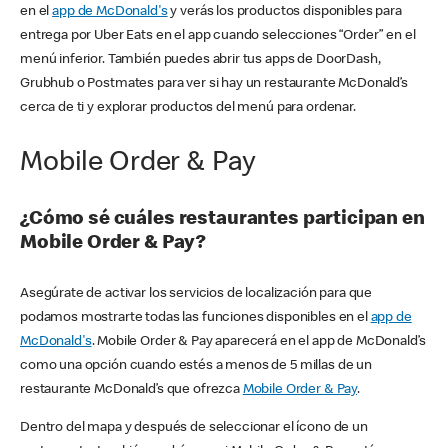
en el
app de McDonald's
y verás los productos disponibles para
entrega por Uber Eats en el app cuando selecciones “Order” en el
menú inferior. También puedes abrir tus apps de DoorDash,
Grubhub o Postmates para ver si hay un restaurante McDonald’s
cerca de ti y explorar productos del menú para ordenar.
Mobile Order & Pay
¿Cómo sé cuáles restaurantes participan en
Mobile Order & Pay?
Asegúrate de activar los servicios de localización para que
podamos mostrarte todas las funciones disponibles en el
app de
McDonald's
. Mobile Order & Pay aparecerá en el app de McDonald’s
como una opción cuando estés a menos de 5 millas de un
restaurante McDonald’s que ofrezca
Mobile Order & Pay
.
Dentro del mapa y después de seleccionar el ícono de un