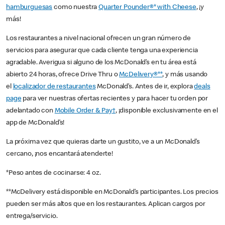
hamburguesas
como nuestra
Quarter Pounder®* with Cheese
, ¡y
más!
Los restaurantes a nivel nacional ofrecen un gran número de
servicios para asegurar que cada cliente tenga una experiencia
agradable. Averigua si alguno de los McDonald’s en tu área está
abierto 24 horas, ofrece Drive Thru o
McDelivery®**
, y más usando
el
localizador de restaurantes
McDonald’s. Antes de ir, explora
deals
page
para ver nuestras ofertas recientes y para hacer tu orden por
adelantado con
Mobile Order & Pay†
, ¡disponible exclusivamente en el
app de McDonald’s!
La próxima vez que quieras darte un gustito, ve a un McDonald’s
cercano, ¡nos encantará atenderte!
*Peso antes de cocinarse: 4 oz.
**McDelivery está disponible en McDonald’s participantes. Los precios
pueden ser más altos que en los restaurantes. Aplican cargos por
entrega/servicio.