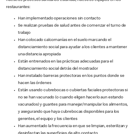
nuestros procesos sanitarios estándar, nuestros equipos en los
restaurantes:
Han implementado operaciones sin contacto
Se realizan pruebas de salud antes de comenzar el turno de
trabajo
Han colocado calcomanías en el suelo marcando el
distanciamiento social para ayudar a los clientes a mantener
una distancia apropiada
Están entrenados en las prácticas adecuadas para el
distanciamiento social detrás del mostrador
Han instalado barreras protectoras en los puntos donde se
hacen las órdenes
Están usando cubrebocas o cubiertas faciales protectoras si
no se han vacunado (o cuando eligen hacerlo aun estando
vacunados) y guantes para manejar/manipular los alimentos,
y asegurando que haya cubrebocas disponibles para los
gerentes, el equipo y los clientes
Han aumentado la frecuencia en que se limpian, esterilizan y
desinfectan las superficies de alto contacto