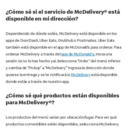
¿Cómo sé si el servicio de McDelivery® está
disponible en mi dirección?
Dependiendo de dónde estés, McDelivery está disponible en los
apps de DoorDash, Uber Eats, Grubhub o Postmates. Uber Eats
también está disponible en el app de McDonald’s para ordenar. Para
ordenar McDelivery a través del
app de McDonald's
, inicia una
sesión (si no lo has hecho ya). Selecciona “Order” del menú inferior
y cambia de “Pickup” a “McDelivery’” Ingresa la dirección donde
quieres la entrega y se te notificará si
McDelivery
está disponible
donde estás a través de nuestro app.
¿Cómo sé qué productos están disponibles
para McDelivery®?
Los productos del menú varían por ubicación/lugar. Para ver qué
productos comestibles están disponibles, selecciona McDelivery