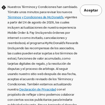
Nuestros Términos y Condiciones han cambiado.
Aceptar
Tómate unos minutos para revisar los nuevos
Términos y Condiciones de McDonald’s
, vigentes
a partir del 24 de agosto de 2026, los cuales
incluyen actualizaciones de nuestra experiencia
Mobile Order & Pay (incluyendo órdenes por
internet o como invitado, cancelaciones y
reembolsos), el programa MyMcDonald’s Rewards
(incluyendo las recompensas de los asociados,
las cuales pueden estar sujetas a los términos de
estos), funciones de valor acumulado, como
tarjetas digitales de regalo, y la resolución de
disputas y el proceso de arbitraje. Al seguir
usando nuestro sitio web después de esa fecha,
aceptas el acuerdo revisado de los Términos y
Condiciones. También estamos actualizando
nuestra
Declaración de Privacidad
con el
propósito de reflejar cómo podemos colaborar
con ciertos socios publicitarios para brindarte