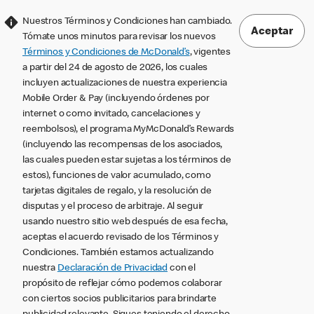
Nuestros Términos y Condiciones han cambiado.
Aceptar
Tómate unos minutos para revisar los nuevos
Términos y Condiciones de McDonald’s
, vigentes
a partir del 24 de agosto de 2026, los cuales
incluyen actualizaciones de nuestra experiencia
Mobile Order & Pay (incluyendo órdenes por
internet o como invitado, cancelaciones y
reembolsos), el programa MyMcDonald’s Rewards
(incluyendo las recompensas de los asociados,
las cuales pueden estar sujetas a los términos de
estos), funciones de valor acumulado, como
tarjetas digitales de regalo, y la resolución de
disputas y el proceso de arbitraje. Al seguir
usando nuestro sitio web después de esa fecha,
aceptas el acuerdo revisado de los Términos y
Condiciones. También estamos actualizando
nuestra
Declaración de Privacidad
con el
propósito de reflejar cómo podemos colaborar
con ciertos socios publicitarios para brindarte