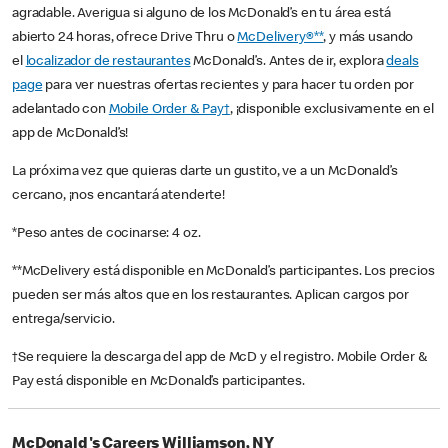
agradable. Averigua si alguno de los McDonald’s en tu área está
abierto 24 horas, ofrece Drive Thru o
McDelivery®**
, y más usando
el
localizador de restaurantes
McDonald’s. Antes de ir, explora
deals
page
para ver nuestras ofertas recientes y para hacer tu orden por
adelantado con
Mobile Order & Pay†
, ¡disponible exclusivamente en el
app de McDonald’s!
La próxima vez que quieras darte un gustito, ve a un McDonald’s
cercano, ¡nos encantará atenderte!
*Peso antes de cocinarse: 4 oz.
**McDelivery está disponible en McDonald’s participantes. Los precios
pueden ser más altos que en los restaurantes. Aplican cargos por
entrega/servicio.
†Se requiere la descarga del app de McD y el registro. Mobile Order &
Pay está disponible en McDonald’s participantes.
McDonald's Careers Williamson, NY