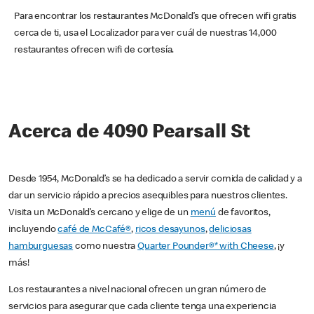
Para encontrar los restaurantes McDonald’s que ofrecen wifi gratis
cerca de ti, usa el Localizador para ver cuál de nuestras 14,000
restaurantes ofrecen wifi de cortesía.
Acerca de 4090 Pearsall St
Desde 1954, McDonald’s se ha dedicado a servir comida de calidad y a
dar un servicio rápido a precios asequibles para nuestros clientes.
Visita un McDonald’s cercano y elige de un
menú
de favoritos,
incluyendo
café de McCafé®
,
ricos desayunos
,
deliciosas
hamburguesas
como nuestra
Quarter Pounder®* with Cheese
, ¡y
más!
Los restaurantes a nivel nacional ofrecen un gran número de
servicios para asegurar que cada cliente tenga una experiencia