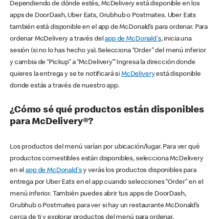
Dependiendo de dónde estés, McDelivery está disponible en los
apps de DoorDash, Uber Eats, Grubhub o Postmates. Uber Eats
también está disponible en el app de McDonald’s para ordenar. Para
ordenar McDelivery a través del
app de McDonald's
, inicia una
sesión (si no lo has hecho ya). Selecciona “Order” del menú inferior
y cambia de “Pickup” a “McDelivery’” Ingresa la dirección donde
quieres la entrega y se te notificará si
McDelivery
está disponible
donde estás a través de nuestro app.
¿Cómo sé qué productos están disponibles
para McDelivery®?
Los productos del menú varían por ubicación/lugar. Para ver qué
productos comestibles están disponibles, selecciona McDelivery
en el
app de McDonald's
y verás los productos disponibles para
entrega por Uber Eats en el app cuando selecciones “Order” en el
menú inferior. También puedes abrir tus apps de DoorDash,
Grubhub o Postmates para ver si hay un restaurante McDonald’s
cerca de ti y explorar productos del menú para ordenar.