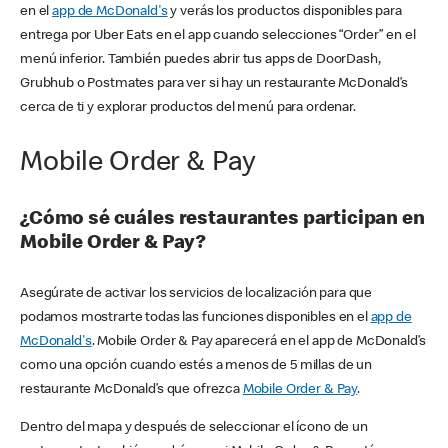
en el
app de McDonald's
y verás los productos disponibles para
entrega por Uber Eats en el app cuando selecciones “Order” en el
menú inferior. También puedes abrir tus apps de DoorDash,
Grubhub o Postmates para ver si hay un restaurante McDonald’s
cerca de ti y explorar productos del menú para ordenar.
Mobile Order & Pay
¿Cómo sé cuáles restaurantes participan en
Mobile Order & Pay?
Asegúrate de activar los servicios de localización para que
podamos mostrarte todas las funciones disponibles en el
app de
McDonald's
. Mobile Order & Pay aparecerá en el app de McDonald’s
como una opción cuando estés a menos de 5 millas de un
restaurante McDonald’s que ofrezca
Mobile Order & Pay
.
Dentro del mapa y después de seleccionar el ícono de un