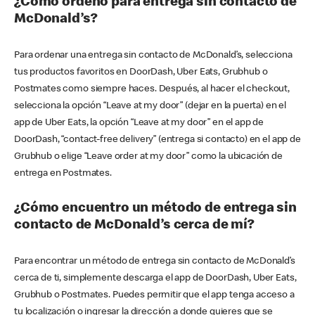
¿Cómo ordeno para entrega sin contacto de
McDonald’s?
Para ordenar una entrega sin contacto de McDonald’s, selecciona
tus productos favoritos en DoorDash, Uber Eats, Grubhub o
Postmates como siempre haces. Después, al hacer el checkout,
selecciona la opción “Leave at my door” (dejar en la puerta) en el
app de Uber Eats, la opción “Leave at my door” en el app de
DoorDash, “contact-free delivery” (entrega si contacto) en el app de
Grubhub o elige “Leave order at my door” como la ubicación de
entrega en Postmates.
¿Cómo encuentro un método de entrega sin
contacto de McDonald’s cerca de mí?
Para encontrar un método de entrega sin contacto de McDonald’s
cerca de ti, simplemente descarga el app de DoorDash, Uber Eats,
Grubhub o Postmates. Puedes permitir que el app tenga acceso a
tu localización o ingresar la dirección a donde quieres que se