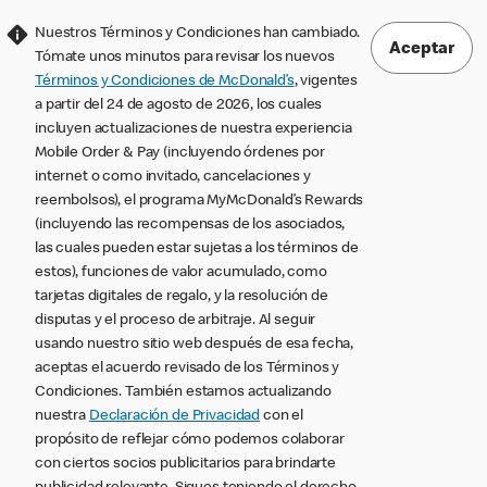
Nuestros Términos y Condiciones han cambiado.
Aceptar
Tómate unos minutos para revisar los nuevos
Términos y Condiciones de McDonald’s
, vigentes
a partir del 24 de agosto de 2026, los cuales
incluyen actualizaciones de nuestra experiencia
Mobile Order & Pay (incluyendo órdenes por
internet o como invitado, cancelaciones y
reembolsos), el programa MyMcDonald’s Rewards
(incluyendo las recompensas de los asociados,
las cuales pueden estar sujetas a los términos de
estos), funciones de valor acumulado, como
tarjetas digitales de regalo, y la resolución de
disputas y el proceso de arbitraje. Al seguir
usando nuestro sitio web después de esa fecha,
aceptas el acuerdo revisado de los Términos y
Condiciones. También estamos actualizando
nuestra
Declaración de Privacidad
con el
propósito de reflejar cómo podemos colaborar
con ciertos socios publicitarios para brindarte