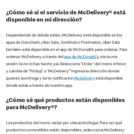
¿Cómo sé si el servicio de McDelivery® está
disponible en mi dirección?
Dependiendo de dónde estés, McDelivery está disponible en los
apps de DoorDash, Uber Eats, Grubhub o Postmates. Uber Eats
también está disponible en el app de McDonald’s para ordenar. Para
ordenar McDelivery a través del
app de McDonald's
, inicia una
sesión (si no lo has hecho ya). Selecciona “Order” del menú inferior
y cambia de “Pickup” a “McDelivery’” Ingresa la dirección donde
quieres la entrega y se te notificará si
McDelivery
está disponible
donde estás a través de nuestro app.
¿Cómo sé qué productos están disponibles
para McDelivery®?
Los productos del menú varían por ubicación/lugar. Para ver qué
productos comestibles están disponibles, selecciona McDelivery