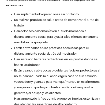
nuestros procesos sanitarios estándar, nuestros equipos en los
restaurantes:
Han implementado operaciones sin contacto
Se realizan pruebas de salud antes de comenzar el turno de
trabajo
Han colocado calcomanías en el suelo marcando el
distanciamiento social para ayudar a los clientes a mantener
una distancia apropiada
Están entrenados en las prácticas adecuadas para el
distanciamiento social detrás del mostrador
Han instalado barreras protectoras en los puntos donde se
hacen las órdenes
Están usando cubrebocas o cubiertas faciales protectoras si
no se han vacunado (o cuando eligen hacerlo aun estando
vacunados) y guantes para manejar/manipular los alimentos,
y asegurando que haya cubrebocas disponibles para los
gerentes, el equipo y los clientes
Han aumentado la frecuencia en que se limpian, esterilizan y
desinfectan las superficies de alto contacto