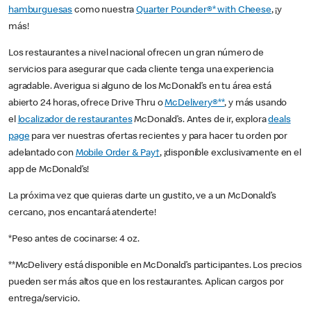
hamburguesas
como nuestra
Quarter Pounder®* with Cheese
, ¡y
más!
Los restaurantes a nivel nacional ofrecen un gran número de
servicios para asegurar que cada cliente tenga una experiencia
agradable. Averigua si alguno de los McDonald’s en tu área está
abierto 24 horas, ofrece Drive Thru o
McDelivery®**
, y más usando
el
localizador de restaurantes
McDonald’s. Antes de ir, explora
deals
page
para ver nuestras ofertas recientes y para hacer tu orden por
adelantado con
Mobile Order & Pay†
, ¡disponible exclusivamente en el
app de McDonald’s!
La próxima vez que quieras darte un gustito, ve a un McDonald’s
cercano, ¡nos encantará atenderte!
*Peso antes de cocinarse: 4 oz.
**McDelivery está disponible en McDonald’s participantes. Los precios
pueden ser más altos que en los restaurantes. Aplican cargos por
entrega/servicio.