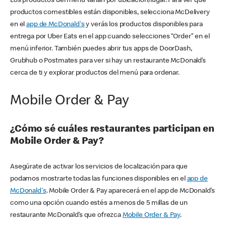
Los productos del menú varían por ubicación/lugar. Para ver qué
productos comestibles están disponibles, selecciona McDelivery
en el
app de McDonald's
y verás los productos disponibles para
entrega por Uber Eats en el app cuando selecciones “Order” en el
menú inferior. También puedes abrir tus apps de DoorDash,
Grubhub o Postmates para ver si hay un restaurante McDonald’s
cerca de ti y explorar productos del menú para ordenar.
Mobile Order & Pay
¿Cómo sé cuáles restaurantes participan en
Mobile Order & Pay?
Asegúrate de activar los servicios de localización para que
podamos mostrarte todas las funciones disponibles en el
app de
McDonald's
. Mobile Order & Pay aparecerá en el app de McDonald’s
como una opción cuando estés a menos de 5 millas de un
restaurante McDonald’s que ofrezca
Mobile Order & Pay
.