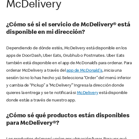
McDelivery
¿Cómo sé si el servicio de McDelivery® está
disponible en mi dirección?
Dependiendo de dónde estés, McDelivery está disponible en los
apps de DoorDash, Uber Eats, Grubhub o Postmates. Uber Eats
también está disponible en el app de McDonald’s para ordenar. Para
ordenar McDelivery a través del
app de McDonald's
, inicia una
sesión (si no lo has hecho ya). Selecciona “Order” del menú inferior
y cambia de “Pickup” a “McDelivery’” Ingresa la dirección donde
quieres la entrega y se te notificará si
McDelivery
está disponible
donde estás a través de nuestro app.
¿Cómo sé qué productos están disponibles
para McDelivery®?