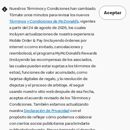
Nuestros Términos y Condiciones han cambiado.
Aceptar
Tómate unos minutos para revisar los nuevos
Términos y Condiciones de McDonald’s
, vigentes
a partir del 24 de agosto de 2026, los cuales
incluyen actualizaciones de nuestra experiencia
Mobile Order & Pay (incluyendo órdenes por
internet o como invitado, cancelaciones y
reembolsos), el programa MyMcDonald’s Rewards
(incluyendo las recompensas de los asociados,
las cuales pueden estar sujetas a los términos de
estos), funciones de valor acumulado, como
tarjetas digitales de regalo, y la resolución de
disputas y el proceso de arbitraje. Al seguir
usando nuestro sitio web después de esa fecha,
aceptas el acuerdo revisado de los Términos y
Condiciones. También estamos actualizando
nuestra
Declaración de Privacidad
con el
propósito de reflejar cómo podemos colaborar
con ciertos socios publicitarios para brindarte