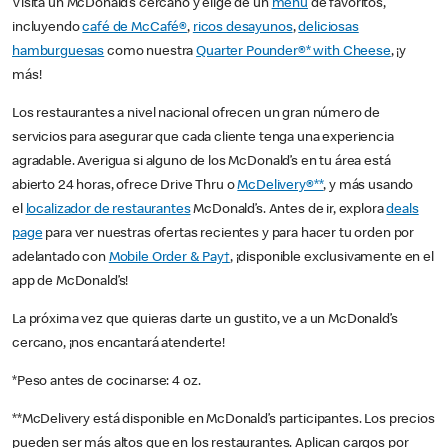
Visita un McDonald’s cercano y elige de un
menú
de favoritos,
incluyendo
café de McCafé®
,
ricos desayunos
,
deliciosas
hamburguesas
como nuestra
Quarter Pounder®* with Cheese
, ¡y
más!
Los restaurantes a nivel nacional ofrecen un gran número de
servicios para asegurar que cada cliente tenga una experiencia
agradable. Averigua si alguno de los McDonald’s en tu área está
abierto 24 horas, ofrece Drive Thru o
McDelivery®**
, y más usando
el
localizador de restaurantes
McDonald’s. Antes de ir, explora
deals
page
para ver nuestras ofertas recientes y para hacer tu orden por
adelantado con
Mobile Order & Pay†
, ¡disponible exclusivamente en el
app de McDonald’s!
La próxima vez que quieras darte un gustito, ve a un McDonald’s
cercano, ¡nos encantará atenderte!
*Peso antes de cocinarse: 4 oz.
**McDelivery está disponible en McDonald’s participantes. Los precios
pueden ser más altos que en los restaurantes. Aplican cargos por