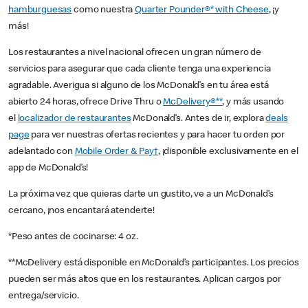
hamburguesas
como nuestra
Quarter Pounder®* with Cheese
, ¡y
más!
Los restaurantes a nivel nacional ofrecen un gran número de
servicios para asegurar que cada cliente tenga una experiencia
agradable. Averigua si alguno de los McDonald’s en tu área está
abierto 24 horas, ofrece Drive Thru o
McDelivery®**
, y más usando
el
localizador de restaurantes
McDonald’s. Antes de ir, explora
deals
page
para ver nuestras ofertas recientes y para hacer tu orden por
adelantado con
Mobile Order & Pay†
, ¡disponible exclusivamente en el
app de McDonald’s!
La próxima vez que quieras darte un gustito, ve a un McDonald’s
cercano, ¡nos encantará atenderte!
*Peso antes de cocinarse: 4 oz.
**McDelivery está disponible en McDonald’s participantes. Los precios
pueden ser más altos que en los restaurantes. Aplican cargos por
entrega/servicio.