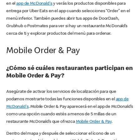
en el
app de McDonald's
y verás los productos disponibles para
entrega por Uber Eats en el app cuando selecciones “Order” en el
menú inferior. También puedes abrir tus apps de DoorDash,
Grubhub o Postmates para ver si hay un restaurante McDonald’s
cerca de ti y explorar productos del menú para ordenar.
Mobile Order & Pay
¿Cómo sé cuáles restaurantes participan en
Mobile Order & Pay?
Asegúrate de activar los servicios de localización para que
podamos mostrarte todas las funciones disponibles en el
app de
McDonald's
. Mobile Order & Pay aparecerá en el app de McDonald’s
como una opción cuando estés a menos de 5 millas de un
restaurante McDonald’s que ofrezca
Mobile Order & Pay
.
Dentro del mapa y después de seleccionar el ícono de un