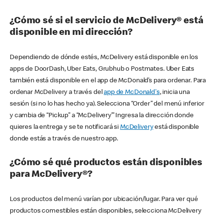
¿Cómo sé si el servicio de McDelivery® está
disponible en mi dirección?
Dependiendo de dónde estés, McDelivery está disponible en los
apps de DoorDash, Uber Eats, Grubhub o Postmates. Uber Eats
también está disponible en el app de McDonald’s para ordenar. Para
ordenar McDelivery a través del
app de McDonald's
, inicia una
sesión (si no lo has hecho ya). Selecciona “Order” del menú inferior
y cambia de “Pickup” a “McDelivery’” Ingresa la dirección donde
quieres la entrega y se te notificará si
McDelivery
está disponible
donde estás a través de nuestro app.
¿Cómo sé qué productos están disponibles
para McDelivery®?
Los productos del menú varían por ubicación/lugar. Para ver qué
productos comestibles están disponibles, selecciona McDelivery