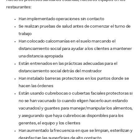
nuestros procesos sanitarios estándar, nuestros equipos en los
restaurantes:
Han implementado operaciones sin contacto
Se realizan pruebas de salud antes de comenzar el turno de
trabajo
Han colocado calcomanías en el suelo marcando el
distanciamiento social para ayudar a los clientes a mantener
una distancia apropiada
Están entrenados en las prácticas adecuadas para el
distanciamiento social detrás del mostrador
Han instalado barreras protectoras en los puntos donde se
hacen las órdenes
Están usando cubrebocas o cubiertas faciales protectoras si
no se han vacunado (o cuando eligen hacerlo aun estando
vacunados) y guantes para manejar/manipular los alimentos,
y asegurando que haya cubrebocas disponibles para los
gerentes, el equipo y los clientes
Han aumentado la frecuencia en que se limpian, esterilizan y
desinfectan las superficies de alto contacto