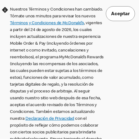
Nuestros Términos y Condiciones han cambiado.
Aceptar
Tómate unos minutos para revisar los nuevos
Términos y Condiciones de McDonald’s
, vigentes
a partir del 24 de agosto de 2026, los cuales
incluyen actualizaciones de nuestra experiencia
Mobile Order & Pay (incluyendo órdenes por
internet o como invitado, cancelaciones y
reembolsos), el programa MyMcDonald’s Rewards
(incluyendo las recompensas de los asociados,
las cuales pueden estar sujetas a los términos de
estos), funciones de valor acumulado, como
tarjetas digitales de regalo, y la resolución de
disputas y el proceso de arbitraje. Al seguir
usando nuestro sitio web después de esa fecha,
aceptas el acuerdo revisado de los Términos y
Condiciones. También estamos actualizando
nuestra
Declaración de Privacidad
con el
propósito de reflejar cómo podemos colaborar
con ciertos socios publicitarios para brindarte