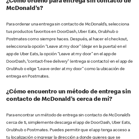
¿Cómo ordeno para entrega sin contacto de
McDonald’s?
Para ordenar una entrega sin contacto de McDonald’s, selecciona
tus productos favoritos en DoorDash, Uber Eats, Grubhub o
Postmates como siempre haces. Después, al hacer el checkout,
selecciona la opción “Leave at my door” (dejar en la puerta) en el
app de Uber Eats, la opción “Leave at my door” en el app de
DoorDash, “contact-free delivery” (entrega si contacto) en el app de
Grubhub o elige “Leave order at my door” como la ubicación de
entrega en Postmates.
¿Cómo encuentro un método de entrega sin
contacto de McDonald’s cerca de mí?
Para encontrar un método de entrega sin contacto de McDonald’s
cerca de ti, simplemente descarga el app de DoorDash, Uber Eats,
Grubhub o Postmates. Puedes permitir que el app tenga acceso a
tu localización o ingresar la dirección a donde quieres que se