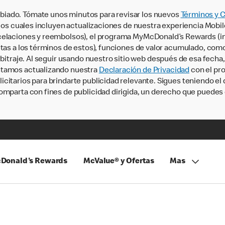
iado. Tómate unos minutos para revisar los nuevos
Términos y 
, los cuales incluyen actualizaciones de nuestra experiencia Mobi
ncelaciones y reembolsos), el programa MyMcDonald’s Rewards (
tas a los términos de estos), funciones de valor acumulado, como 
rbitraje. Al seguir usando nuestro sitio web después de esa fecha
stamos actualizando nuestra
Declaración de Privacidad
con el pro
citarios para brindarte publicidad relevante. Sigues teniendo el
omparta con fines de publicidad dirigida, un derecho que puedes 
Donald's Rewards
McValue® y Ofertas
Mas