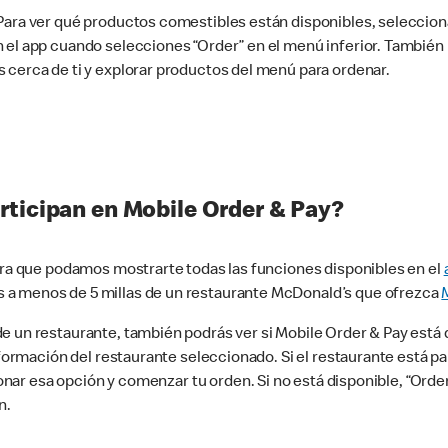
 Para ver qué productos comestibles están disponibles, seleccio
n el app cuando selecciones “Order” en el menú inferior. Tambié
 cerca de ti y explorar productos del menú para ordenar.
rticipan en Mobile Order & Pay?
para que podamos mostrarte todas las funciones disponibles en el
 a menos de 5 millas de un restaurante McDonald’s que ofrezca
 un restaurante, también podrás ver si Mobile Order & Pay está d
información del restaurante seleccionado. Si el restaurante está p
ccionar esa opción y comenzar tu orden. Si no está disponible, “Or
n.