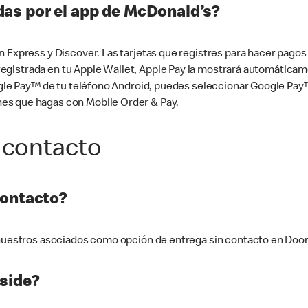
as por el app de McDonald’s?
n Express y Discover. Las tarjetas que registres para hacer pago
tá registrada en tu Apple Wallet, Apple Pay la mostrará automáti
Google Pay™ de tu teléfono Android, puedes seleccionar Google P
es que hagas con Mobile Order & Pay.
 contacto
contacto?
e nuestros asociados como opción de entrega sin contacto en Doo
side?