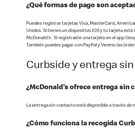
¿Qué formas de pago son aceptad
Puedes registrar tarjetas Visa, MasterCard, America
Unidos. Si tienes un dispositivo iOS y tu tarjeta es
McDonald’s . Si registraste una tarjeta en el app 
También puedes pagar con PayPal y Venmo las órden
Curbside y entrega sin
¿McDonald’s ofrece entrega sin 
La entrega sin contacto está disponible a través d
¿Cómo funciona la recogida Curb