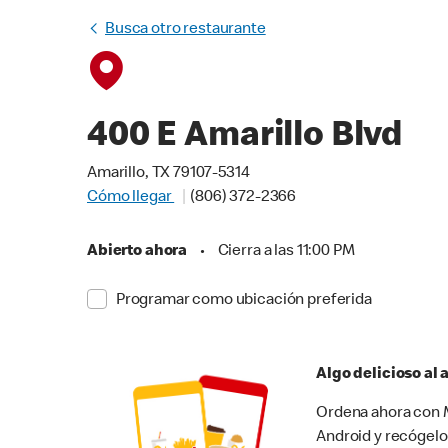
Busca otro restaurante
400 E Amarillo Blvd
Amarillo, TX 79107-5314
Cómo llegar
(806) 372-2366
Abierto ahora
•
Cierra a las 11:00 PM
Programar como ubicación preferida
Algo delicioso al
Ordena ahora con M
Android y recógelo