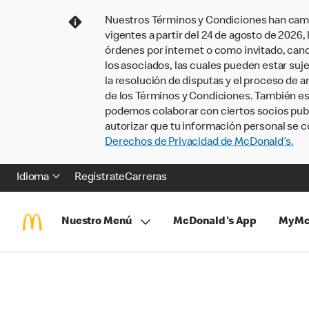
Nuestros Términos y Condiciones han camb
vigentes a partir del 24 de agosto de 2026
órdenes por internet o como invitado, ca
los asociados, las cuales pueden estar suje
la resolución de disputas y el proceso de a
de los Términos y Condiciones. También e
podemos colaborar con ciertos socios publi
autorizar que tu información personal se c
Derechos de Privacidad de McDonald’s.
Idioma
Regístrate
Carreras
Nuestro Menú
McDonald's App
MyMc