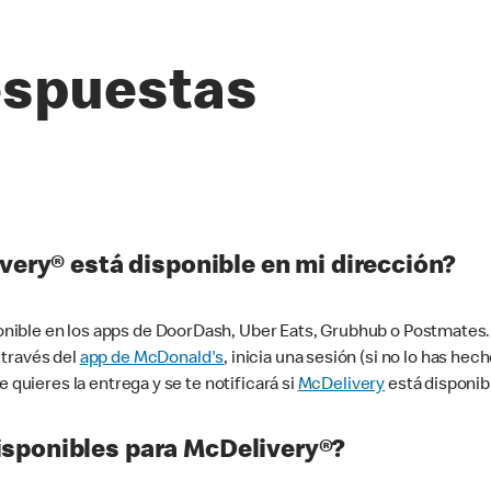
espuestas
very® está disponible en mi dirección?
ible en los apps de DoorDash, Uber Eats, Grubhub o Postmates. 
 través del
app de McDonald's
, inicia una sesión (si no lo has he
 quieres la entrega y se te notificará si
McDelivery
está disponib
sponibles para McDelivery®?