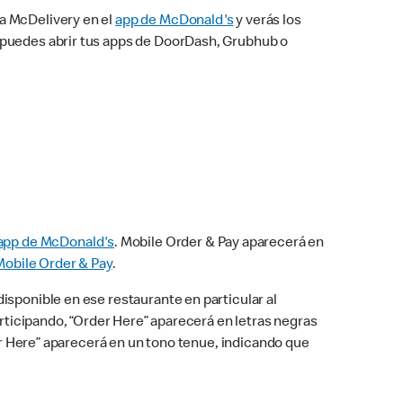
na McDelivery en el
app de McDonald's
y verás los
n puedes abrir tus apps de DoorDash, Grubhub o
app de McDonald's
. Mobile Order & Pay aparecerá en
Mobile Order & Pay
.
isponible en ese restaurante en particular al
articipando, “Order Here” aparecerá en letras negras
der Here” aparecerá en un tono tenue, indicando que