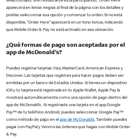
seleccionado. Si el restaurante está participando, “Order Here”
aparecerá en letras negras al final de la página con los detalles y
podrás seleccionar esa opción y comenzar tu orden. Si no está
disponible, “Order Here” aparecerá en un tono tenue, indicando
que Mobile Order & Pay no está activado en esa ubicación.
¿Qué formas de pago son aceptadas por el
app de McDonald’s?
Puedes registrar tarjetas Visa, MasterCard, American Express y
Discover. Las tarjetas que registres para hacer pagos deben ser
emitidas por un banco de Estados Unidos. Si tienes un dispositivo
iOS y tu tarjeta está registrada en tu Apple Wallet, Apple Pay la
mostrará automáticamente como una opción de pago dentro del
app de McDonald’s . Si registraste una tarjeta en el app Google
Pay™ de tu teléfono Android, puedes seleccionar Google Pay™
como método de pago en el
app de McDonald’s
. También puedes
pagar con PayPal y Venmo las órdenes que hagas con Mobile Order
& Pay.