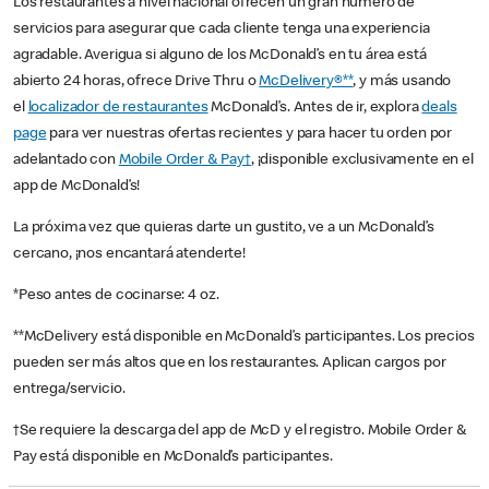
Los restaurantes a nivel nacional ofrecen un gran número de
servicios para asegurar que cada cliente tenga una experiencia
agradable. Averigua si alguno de los McDonald’s en tu área está
abierto 24 horas, ofrece Drive Thru o
McDelivery®**
, y más usando
el
localizador de restaurantes
McDonald’s. Antes de ir, explora
deals
page
para ver nuestras ofertas recientes y para hacer tu orden por
adelantado con
Mobile Order & Pay†
, ¡disponible exclusivamente en el
app de McDonald’s!
La próxima vez que quieras darte un gustito, ve a un McDonald’s
cercano, ¡nos encantará atenderte!
*Peso antes de cocinarse: 4 oz.
**McDelivery está disponible en McDonald’s participantes. Los precios
pueden ser más altos que en los restaurantes. Aplican cargos por
entrega/servicio.
†Se requiere la descarga del app de McD y el registro. Mobile Order &
Pay está disponible en McDonald’s participantes.