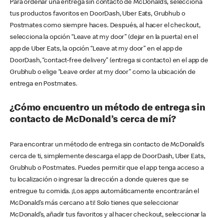
Para ordenar una entrega sin contacto de McDonald’s, selecciona
tus productos favoritos en DoorDash, Uber Eats, Grubhub o
Postmates como siempre haces. Después, al hacer el checkout,
selecciona la opción “Leave at my door” (dejar en la puerta) en el
app de Uber Eats, la opción “Leave at my door” en el app de
DoorDash, “contact-free delivery” (entrega si contacto) en el app de
Grubhub o elige “Leave order at my door” como la ubicación de
entrega en Postmates.
¿Cómo encuentro un método de entrega sin
contacto de McDonald’s cerca de mí?
Para encontrar un método de entrega sin contacto de McDonald’s
cerca de ti, simplemente descarga el app de DoorDash, Uber Eats,
Grubhub o Postmates. Puedes permitir que el app tenga acceso a
tu localización o ingresar la dirección a donde quieres que se
entregue tu comida. ¡Los apps automáticamente encontrarán el
McDonald’s más cercano a ti! Solo tienes que seleccionar
McDonald’s, añadir tus favoritos y al hacer checkout, seleccionar la