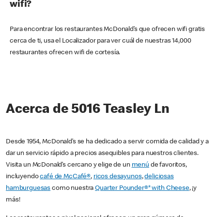
wifi?
Para encontrar los restaurantes McDonald’s que ofrecen wifi gratis
cerca de ti, usa el Localizador para ver cuál de nuestras 14,000
restaurantes ofrecen wifi de cortesía.
Acerca de 5016 Teasley Ln
Desde 1954, McDonald’s se ha dedicado a servir comida de calidad y a
dar un servicio rápido a precios asequibles para nuestros clientes.
Visita un McDonald’s cercano y elige de un
menú
de favoritos,
incluyendo
café de McCafé®
,
ricos desayunos
,
deliciosas
hamburguesas
como nuestra
Quarter Pounder®* with Cheese
, ¡y
más!