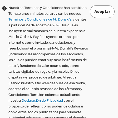
Nuestros Términos y Condiciones han cambiado.
Aceptar
Tómate unos minutos para revisar los nuevos
Términos y Condiciones de McDonald’s
, vigentes
a partir del 24 de agosto de 2026, los cuales
incluyen actualizaciones de nuestra experiencia
Mobile Order & Pay (incluyendo órdenes por
internet o como invitado, cancelaciones y
reembolsos), el programa MyMcDonald’s Rewards
(incluyendo las recompensas de los asociados,
las cuales pueden estar sujetas a los términos de
estos), funciones de valor acumulado, como
tarjetas digitales de regalo, y la resolución de
disputas y el proceso de arbitraje. Al seguir
usando nuestro sitio web después de esa fecha,
aceptas el acuerdo revisado de los Términos y
Condiciones. También estamos actualizando
nuestra
Declaración de Privacidad
con el
propósito de reflejar cómo podemos colaborar
con ciertos socios publicitarios para brindarte