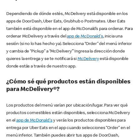
Dependiendo de dónde estés, McDelivery está disponible en los
apps de DoorDash, Uber Eats, Grubhub o Postmates. Uber Eats
también está disponible en el app de McDonald’s para ordenar. Para
ordenar McDelivery a través del
app de McDonald's
, inicia una
sesión (si no lo has hecho ya). Selecciona “Order” del menú inferior
y cambia de “Pickup” a “McDelivery’” Ingresa la dirección donde
quieres la entrega y se te notificará si
McDelivery
está disponible
donde estás a través de nuestro app.
¿Cómo sé qué productos están disponibles
para McDelivery®?
Los productos del menú varían por ubicación/lugar. Para ver qué
productos comestibles están disponibles, selecciona McDelivery
en el
app de McDonald's
y verás los productos disponibles para
entrega por Uber Eats en el app cuando selecciones “Order” en el
menú inferior. También puedes abrir tus apps de DoorDash,