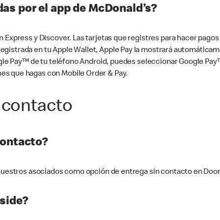
as por el app de McDonald’s?
n Express y Discover. Las tarjetas que registres para hacer pago
tá registrada en tu Apple Wallet, Apple Pay la mostrará automáti
Google Pay™ de tu teléfono Android, puedes seleccionar Google P
es que hagas con Mobile Order & Pay.
 contacto
contacto?
e nuestros asociados como opción de entrega sin contacto en Doo
side?