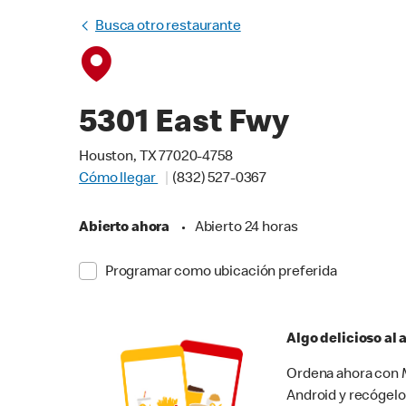
Busca otro restaurante
5301 East Fwy
Houston, TX 77020-4758
Cómo llegar
(832) 527-0367
Abierto ahora
•
Abierto 24 horas
Programar como ubicación preferida
Algo delicioso al
Ordena ahora con M
Android y recógelo