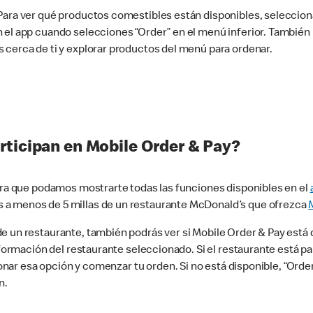
 Para ver qué productos comestibles están disponibles, seleccio
n el app cuando selecciones “Order” en el menú inferior. Tambié
 cerca de ti y explorar productos del menú para ordenar.
rticipan en Mobile Order & Pay?
para que podamos mostrarte todas las funciones disponibles en el
 a menos de 5 millas de un restaurante McDonald’s que ofrezca
 un restaurante, también podrás ver si Mobile Order & Pay está d
información del restaurante seleccionado. Si el restaurante está p
ccionar esa opción y comenzar tu orden. Si no está disponible, “Or
n.