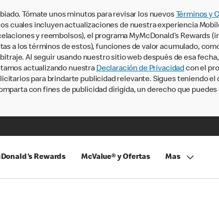
iado. Tómate unos minutos para revisar los nuevos
Términos y 
, los cuales incluyen actualizaciones de nuestra experiencia Mobi
ncelaciones y reembolsos), el programa MyMcDonald’s Rewards (
tas a los términos de estos), funciones de valor acumulado, como 
rbitraje. Al seguir usando nuestro sitio web después de esa fecha
stamos actualizando nuestra
Declaración de Privacidad
con el pro
citarios para brindarte publicidad relevante. Sigues teniendo el
omparta con fines de publicidad dirigida, un derecho que puedes 
Donald's Rewards
McValue® y Ofertas
Mas