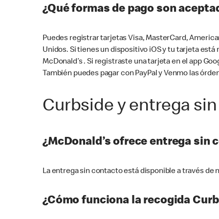
¿Qué formas de pago son aceptad
Puedes registrar tarjetas Visa, MasterCard, America
Unidos. Si tienes un dispositivo iOS y tu tarjeta es
McDonald’s . Si registraste una tarjeta en el app 
También puedes pagar con PayPal y Venmo las órden
Curbside y entrega sin
¿McDonald’s ofrece entrega sin 
La entrega sin contacto está disponible a través d
¿Cómo funciona la recogida Curb