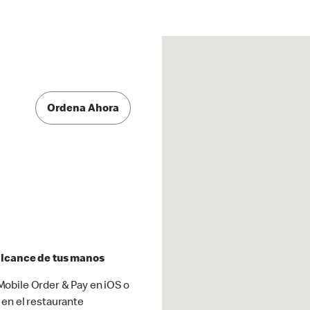
Ordena Ahora
 alcance de tus manos
obile Order & Pay en iOS o
 en el restaurante