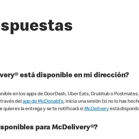
espuestas
very® está disponible en mi dirección?
ible en los apps de DoorDash, Uber Eats, Grubhub o Postmates. 
 través del
app de McDonald's
, inicia una sesión (si no lo has he
 quieres la entrega y se te notificará si
McDelivery
está disponib
sponibles para McDelivery®?