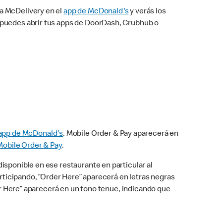
na McDelivery en el
app de McDonald's
y verás los
n puedes abrir tus apps de DoorDash, Grubhub o
app de McDonald's
. Mobile Order & Pay aparecerá en
Mobile Order & Pay
.
isponible en ese restaurante en particular al
articipando, “Order Here” aparecerá en letras negras
der Here” aparecerá en un tono tenue, indicando que