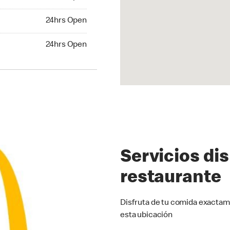
24hrs Open
24hrs Open
hrs Open
24hrs Open
Servicios di
restaurante
Disfruta de tu comida exactam
esta ubicación