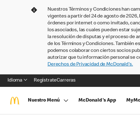
Nuestros Términos y Condiciones han camb
vigentes a partir del 24 de agosto de 2026
órdenes por internet o como invitado, ca
los asociados, las cuales pueden estar suje
la resolución de disputas y el proceso de a
de los Términos y Condiciones. También e
podemos colaborar con ciertos socios publi
autorizar que tu información personal se c
Derechos de Privacidad de McDonald’s.
Idioma
Regístrate
Carreras
Nuestro Menú
McDonald's App
MyMc