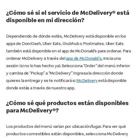
¿Cómo sé si el servicio de McDelivery® está
disponible en mi dirección?
Dependiendo de dónde estés, McDelivery está disponible en los
apps de DoorDash, Uber Eats, Grubhub o Postmates. Uber Eats
también está disponible en el app de McDonald’s para ordenar. Para
ordenar McDelivery a través del
app de McDonald's
, inicia una
sesión (si no lo has hecho ya). Selecciona “Order” del menú inferior
y cambia de “Pickup” a “McDelivery’” Ingresa la dirección donde
quieres la entrega y se te notificará si
McDelivery
está disponible
donde estás a través de nuestro app.
¿Cómo sé qué productos están disponibles
para McDelivery®?
Los productos del menú varían por ubicación/lugar. Para ver qué
productos comestibles están disponibles, selecciona McDelivery