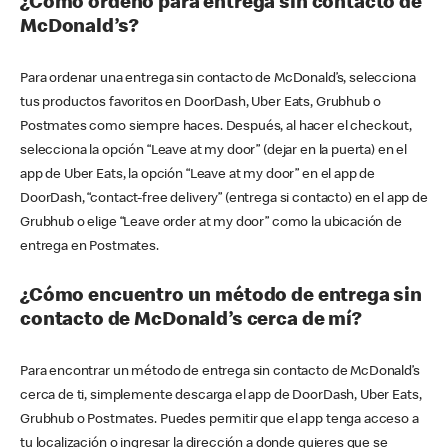
¿Cómo ordeno para entrega sin contacto de
McDonald’s?
Para ordenar una entrega sin contacto de McDonald’s, selecciona
tus productos favoritos en DoorDash, Uber Eats, Grubhub o
Postmates como siempre haces. Después, al hacer el checkout,
selecciona la opción “Leave at my door” (dejar en la puerta) en el
app de Uber Eats, la opción “Leave at my door” en el app de
DoorDash, “contact-free delivery” (entrega si contacto) en el app de
Grubhub o elige “Leave order at my door” como la ubicación de
entrega en Postmates.
¿Cómo encuentro un método de entrega sin
contacto de McDonald’s cerca de mí?
Para encontrar un método de entrega sin contacto de McDonald’s
cerca de ti, simplemente descarga el app de DoorDash, Uber Eats,
Grubhub o Postmates. Puedes permitir que el app tenga acceso a
tu localización o ingresar la dirección a donde quieres que se