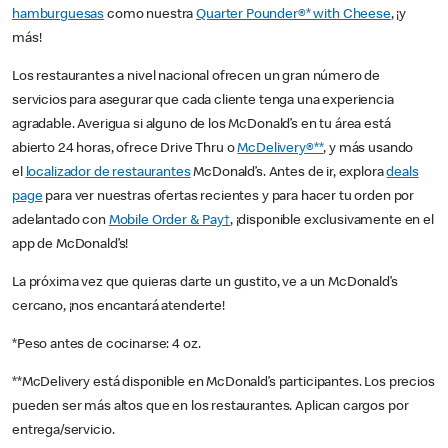
hamburguesas
como nuestra
Quarter Pounder®* with Cheese
, ¡y
más!
Los restaurantes a nivel nacional ofrecen un gran número de
servicios para asegurar que cada cliente tenga una experiencia
agradable. Averigua si alguno de los McDonald’s en tu área está
abierto 24 horas, ofrece Drive Thru o
McDelivery®**
, y más usando
el
localizador de restaurantes
McDonald’s. Antes de ir, explora
deals
page
para ver nuestras ofertas recientes y para hacer tu orden por
adelantado con
Mobile Order & Pay†
, ¡disponible exclusivamente en el
app de McDonald’s!
La próxima vez que quieras darte un gustito, ve a un McDonald’s
cercano, ¡nos encantará atenderte!
*Peso antes de cocinarse: 4 oz.
**McDelivery está disponible en McDonald’s participantes. Los precios
pueden ser más altos que en los restaurantes. Aplican cargos por
entrega/servicio.