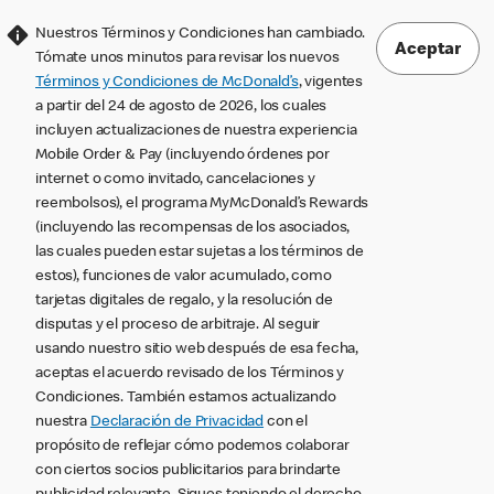
Nuestros Términos y Condiciones han cambiado.
Aceptar
Tómate unos minutos para revisar los nuevos
Términos y Condiciones de McDonald’s
, vigentes
a partir del 24 de agosto de 2026, los cuales
incluyen actualizaciones de nuestra experiencia
Mobile Order & Pay (incluyendo órdenes por
internet o como invitado, cancelaciones y
reembolsos), el programa MyMcDonald’s Rewards
(incluyendo las recompensas de los asociados,
las cuales pueden estar sujetas a los términos de
estos), funciones de valor acumulado, como
tarjetas digitales de regalo, y la resolución de
disputas y el proceso de arbitraje. Al seguir
usando nuestro sitio web después de esa fecha,
aceptas el acuerdo revisado de los Términos y
Condiciones. También estamos actualizando
nuestra
Declaración de Privacidad
con el
propósito de reflejar cómo podemos colaborar
con ciertos socios publicitarios para brindarte