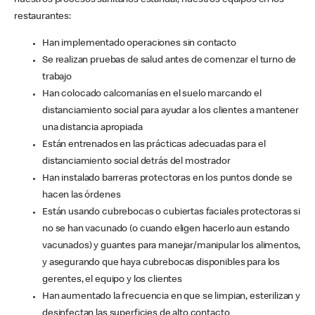
nuestros procesos sanitarios estándar, nuestros equipos en los
restaurantes:
Han implementado operaciones sin contacto
Se realizan pruebas de salud antes de comenzar el turno de
trabajo
Han colocado calcomanías en el suelo marcando el
distanciamiento social para ayudar a los clientes a mantener
una distancia apropiada
Están entrenados en las prácticas adecuadas para el
distanciamiento social detrás del mostrador
Han instalado barreras protectoras en los puntos donde se
hacen las órdenes
Están usando cubrebocas o cubiertas faciales protectoras si
no se han vacunado (o cuando eligen hacerlo aun estando
vacunados) y guantes para manejar/manipular los alimentos,
y asegurando que haya cubrebocas disponibles para los
gerentes, el equipo y los clientes
Han aumentado la frecuencia en que se limpian, esterilizan y
desinfectan las superficies de alto contacto