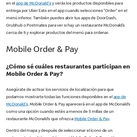
en el
app de McDonald's
y verás los productos disponibles para
entrega por Uber Eats en el app cuando selecciones “Order” en el
menú inferior. También puedes abrir tus apps de DoorDash,
Grubhub o Postmates para ver si hay un restaurante McDonald’s
cerca de ti y explorar productos del menú para ordenar.
Mobile Order & Pay
¿Cómo sé cuáles restaurantes participan en
Mobile Order & Pay?
Asegúrate de activar los servicios de localización para que
podamos mostrarte todas las funciones disponibles en el
app de
McDonald's
. Mobile Order & Pay aparecerá en el app de McDonald’s
como una opción cuando estés a menos de 5 millas de un
restaurante McDonald’s que ofrezca
Mobile Order & Pay
.
Dentro del mapa y después de seleccionar el ícono de un