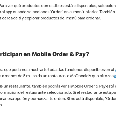
 Para ver qué productos comestibles están disponibles, seleccio
n el app cuando selecciones “Order” en el menú inferior. Tambié
 cerca de ti y explorar productos del menú para ordenar.
rticipan en Mobile Order & Pay?
para que podamos mostrarte todas las funciones disponibles en el
 a menos de 5 millas de un restaurante McDonald’s que ofrezca
 un restaurante, también podrás ver si Mobile Order & Pay está d
información del restaurante seleccionado. Si el restaurante está p
ccionar esa opción y comenzar tu orden. Si no está disponible, “Or
n.