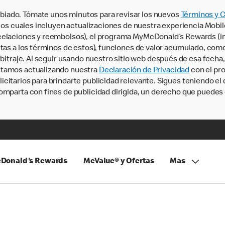
iado. Tómate unos minutos para revisar los nuevos
Términos y 
, los cuales incluyen actualizaciones de nuestra experiencia Mobi
ncelaciones y reembolsos), el programa MyMcDonald’s Rewards (
tas a los términos de estos), funciones de valor acumulado, como 
rbitraje. Al seguir usando nuestro sitio web después de esa fecha
stamos actualizando nuestra
Declaración de Privacidad
con el pro
citarios para brindarte publicidad relevante. Sigues teniendo el
omparta con fines de publicidad dirigida, un derecho que puedes 
Donald's Rewards
McValue® y Ofertas
Mas