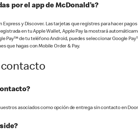
as por el app de McDonald’s?
n Express y Discover. Las tarjetas que registres para hacer pago
tá registrada en tu Apple Wallet, Apple Pay la mostrará automáti
Google Pay™ de tu teléfono Android, puedes seleccionar Google P
es que hagas con Mobile Order & Pay.
 contacto
contacto?
e nuestros asociados como opción de entrega sin contacto en Doo
side?