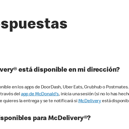
espuestas
very® está disponible en mi dirección?
ible en los apps de DoorDash, Uber Eats, Grubhub o Postmates. 
 través del
app de McDonald's
, inicia una sesión (si no lo has he
 quieres la entrega y se te notificará si
McDelivery
está disponib
sponibles para McDelivery®?