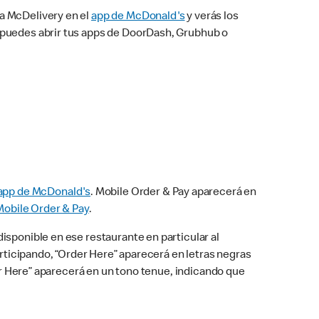
na McDelivery en el
app de McDonald's
y verás los
n puedes abrir tus apps de DoorDash, Grubhub o
app de McDonald's
. Mobile Order & Pay aparecerá en
Mobile Order & Pay
.
isponible en ese restaurante en particular al
articipando, “Order Here” aparecerá en letras negras
der Here” aparecerá en un tono tenue, indicando que