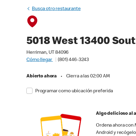
Busca otro restaurante
5018 West 13400 Sou
Herriman, UT 84096
Cómo llegar
(801) 446-3243
Abierto ahora
•
Cierra a las 02:00 AM
Programar como ubicación preferida
Algo delicioso al
Ordena ahora con M
Android y recógelo