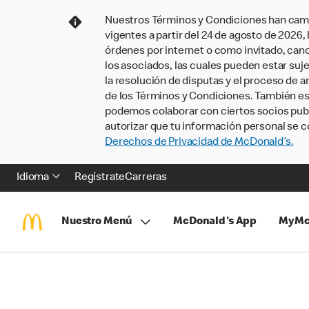
Nuestros Términos y Condiciones han camb
vigentes a partir del 24 de agosto de 2026
órdenes por internet o como invitado, ca
los asociados, las cuales pueden estar suje
la resolución de disputas y el proceso de a
de los Términos y Condiciones. También e
podemos colaborar con ciertos socios publi
autorizar que tu información personal se c
Derechos de Privacidad de McDonald’s.
Idioma
Regístrate
Carreras
Nuestro Menú
McDonald's App
MyMc