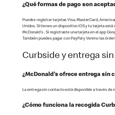
¿Qué formas de pago son aceptad
Puedes registrar tarjetas Visa, MasterCard, America
Unidos. Si tienes un dispositivo iOS y tu tarjeta es
McDonald’s . Si registraste una tarjeta en el app 
También puedes pagar con PayPal y Venmo las órden
Curbside y entrega sin
¿McDonald’s ofrece entrega sin 
La entrega sin contacto está disponible a través d
¿Cómo funciona la recogida Curb