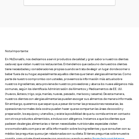
Nota Importante:
En McDonald’s, nos dedicamos a servir productos de calidad y gran sabor a nuestros clientes
cada vez que visitan nuestros restaurantes. Entendemos que cada uno de nuestros clientes
tiene necesidades y consideraciones propias cuando se trata de elegir un lugar donde comer o
beber fuera de su hogar, especialmente aquellos clientes que tienen alergias alimentarias. Como
parte de nuestro compromiso con ustedes, proveemos la información más actual sobre
nuestros ingredientes; esta proviene de nuestros proveedores y abarca los nueve alérgenos más
comunes, según los identifica la Administración de Alimentos y Medicamentos de EE. UU.
(huevos, lácteos, trigo, soja, maníes, nueves, pescado, mariscos y sesame). De esta manera,
nuestros clientes con alergias alimentarias pueden escoger sus alimentos de manera informada.
Sin embargo, queremos que sepan que, a pesar de tomar las precauciones necesarias, las
operaciones normales de la cocina pueden hacer que se compartan las áreas de cocción y
preparación, los equipos y utensilios, y existe la posibilidad de que tu comida entre en contacto
con otros productos alimenticios, e incluso con alérgenos. Instamos a que los clientes que
padecen de alergias alimentarias o tienen necesidades nutricionales especiales visiten
www.mcdonalds.com para ver allí la información sobre los ingredientes y que consulten con su
médico las preguntas que surjan relacionadas con su dieta. Si tienes preguntas sobre nuestra