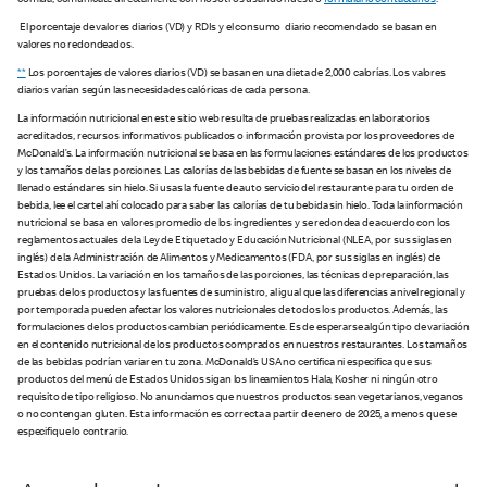
comida, comunícate directamente con nosotros usando nuestro
formulario contáctanos
.
El porcentaje de valores diarios (VD) y RDIs y el consumo diario recomendado se basan en
valores no redondeados.
**
Los porcentajes de valores diarios (VD) se basan en una dieta de 2,000 calorías. Los valores
diarios varían según las necesidades calóricas de cada persona.
La información nutricional en este sitio web resulta de pruebas realizadas en laboratorios
acreditados, recursos informativos publicados o información provista por los proveedores de
McDonald’s. La información nutricional se basa en las formulaciones estándares de los productos
y los tamaños de las porciones. Las calorías de las bebidas de fuente se basan en los niveles de
llenado estándares sin hielo. Si usas la fuente de auto servicio del restaurante para tu orden de
bebida, lee el cartel ahí colocado para saber las calorías de tu bebida sin hielo. Toda la información
nutricional se basa en valores promedio de los ingredientes y se redondea de acuerdo con los
reglamentos actuales de la Ley de Etiquetado y Educación Nutricional (NLEA, por sus siglas en
inglés) de la Administración de Alimentos y Medicamentos (FDA, por sus siglas en inglés) de
Estados Unidos. La variación en los tamaños de las porciones, las técnicas de preparación, las
pruebas de los productos y las fuentes de suministro, al igual que las diferencias a nivel regional y
por temporada pueden afectar los valores nutricionales de todos los productos. Además, las
formulaciones de los productos cambian periódicamente. Es de esperarse algún tipo de variación
en el contenido nutricional de los productos comprados en nuestros restaurantes. Los tamaños
de las bebidas podrían variar en tu zona. McDonald’s USA no certifica ni especifica que sus
productos del menú de Estados Unidos sigan los lineamientos Hala, Kosher ni ningún otro
requisito de tipo religioso. No anunciamos que nuestros productos sean vegetarianos, veganos
o no contengan gluten. Esta información es correcta a partir de enero de 2025, a menos que se
especifique lo contrario.