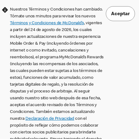
Nuestros Términos y Condiciones han cambiado.
Aceptar
Tómate unos minutos para revisar los nuevos
Términos y Condiciones de McDonald’s
, vigentes
a partir del 24 de agosto de 2026, los cuales
incluyen actualizaciones de nuestra experiencia
Mobile Order & Pay (incluyendo órdenes por
internet o como invitado, cancelaciones y
reembolsos), el programa MyMcDonald’s Rewards
(incluyendo las recompensas de los asociados,
las cuales pueden estar sujetas a los términos de
estos), funciones de valor acumulado, como
tarjetas digitales de regalo, y la resolución de
disputas y el proceso de arbitraje. Al seguir
usando nuestro sitio web después de esa fecha,
aceptas el acuerdo revisado de los Términos y
Condiciones. También estamos actualizando
nuestra
Declaración de Privacidad
con el
propósito de reflejar cómo podemos colaborar
con ciertos socios publicitarios para brindarte