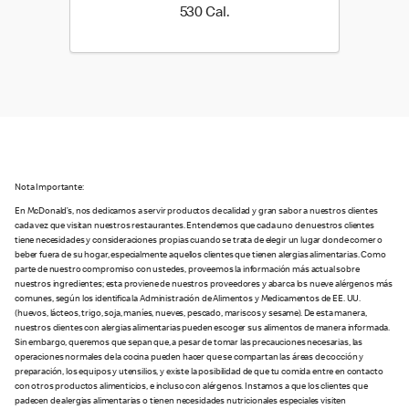
530 Cal.
530 Cal.
Nota Importante:
En McDonald’s, nos dedicamos a servir productos de calidad y gran sabor a nuestros clientes
cada vez que visitan nuestros restaurantes. Entendemos que cada uno de nuestros clientes
tiene necesidades y consideraciones propias cuando se trata de elegir un lugar donde comer o
beber fuera de su hogar, especialmente aquellos clientes que tienen alergias alimentarias. Como
parte de nuestro compromiso con ustedes, proveemos la información más actual sobre
nuestros ingredientes; esta proviene de nuestros proveedores y abarca los nueve alérgenos más
comunes, según los identifica la Administración de Alimentos y Medicamentos de EE. UU.
(huevos, lácteos, trigo, soja, maníes, nueves, pescado, mariscos y sesame). De esta manera,
nuestros clientes con alergias alimentarias pueden escoger sus alimentos de manera informada.
Sin embargo, queremos que sepan que, a pesar de tomar las precauciones necesarias, las
operaciones normales de la cocina pueden hacer que se compartan las áreas de cocción y
preparación, los equipos y utensilios, y existe la posibilidad de que tu comida entre en contacto
con otros productos alimenticios, e incluso con alérgenos. Instamos a que los clientes que
padecen de alergias alimentarias o tienen necesidades nutricionales especiales visiten