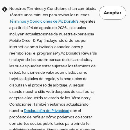
Nuestros Términos y Condiciones han cambiado.
Aceptar
Tómate unos minutos para revisar los nuevos
Términos y Condiciones de McDonald’s
, vigentes
a partir del 24 de agosto de 2026, los cuales
incluyen actualizaciones de nuestra experiencia
Mobile Order & Pay (incluyendo órdenes por
internet o como invitado, cancelaciones y
reembolsos), el programa MyMcDonald’s Rewards
(incluyendo las recompensas de los asociados,
las cuales pueden estar sujetas a los términos de
estos), funciones de valor acumulado, como
tarjetas digitales de regalo, y la resolución de
disputas y el proceso de arbitraje. Al seguir
usando nuestro sitio web después de esa fecha,
aceptas el acuerdo revisado de los Términos y
Condiciones. También estamos actualizando
nuestra
Declaración de Privacidad
con el
propósito de reflejar cómo podemos colaborar
con ciertos socios publicitarios para brindarte