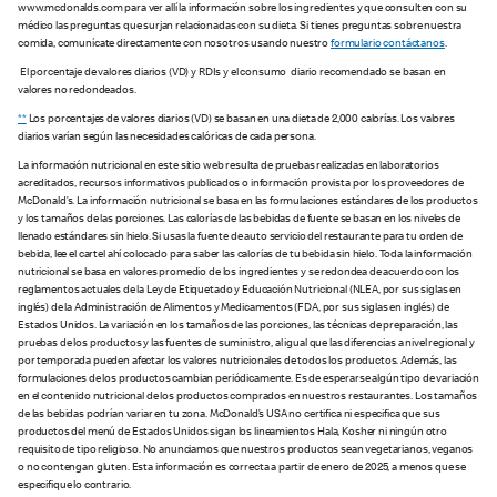
www.mcdonalds.com para ver allí la información sobre los ingredientes y que consulten con su
médico las preguntas que surjan relacionadas con su dieta. Si tienes preguntas sobre nuestra
comida, comunícate directamente con nosotros usando nuestro
formulario contáctanos
.
El porcentaje de valores diarios (VD) y RDIs y el consumo diario recomendado se basan en
valores no redondeados.
**
Los porcentajes de valores diarios (VD) se basan en una dieta de 2,000 calorías. Los valores
diarios varían según las necesidades calóricas de cada persona.
La información nutricional en este sitio web resulta de pruebas realizadas en laboratorios
acreditados, recursos informativos publicados o información provista por los proveedores de
McDonald’s. La información nutricional se basa en las formulaciones estándares de los productos
y los tamaños de las porciones. Las calorías de las bebidas de fuente se basan en los niveles de
llenado estándares sin hielo. Si usas la fuente de auto servicio del restaurante para tu orden de
bebida, lee el cartel ahí colocado para saber las calorías de tu bebida sin hielo. Toda la información
nutricional se basa en valores promedio de los ingredientes y se redondea de acuerdo con los
reglamentos actuales de la Ley de Etiquetado y Educación Nutricional (NLEA, por sus siglas en
inglés) de la Administración de Alimentos y Medicamentos (FDA, por sus siglas en inglés) de
Estados Unidos. La variación en los tamaños de las porciones, las técnicas de preparación, las
pruebas de los productos y las fuentes de suministro, al igual que las diferencias a nivel regional y
por temporada pueden afectar los valores nutricionales de todos los productos. Además, las
formulaciones de los productos cambian periódicamente. Es de esperarse algún tipo de variación
en el contenido nutricional de los productos comprados en nuestros restaurantes. Los tamaños
de las bebidas podrían variar en tu zona. McDonald’s USA no certifica ni especifica que sus
productos del menú de Estados Unidos sigan los lineamientos Hala, Kosher ni ningún otro
requisito de tipo religioso. No anunciamos que nuestros productos sean vegetarianos, veganos
o no contengan gluten. Esta información es correcta a partir de enero de 2025, a menos que se
especifique lo contrario.