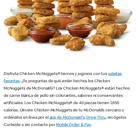
Disfruta Chicken McNuggets® tiernos y jugosos con tus
salsitas
favoritas
. ¿Te preguntas de qué están hechos los Chicken
McNuggets de McDonald’s? Los Chicken McNuggets® están hechos
de carne blanca de pollo sin colorantes, sabores ni conservantes
artificiales. Los Chicken McNuggets® de 40 piezas tienen 1,650
calorías. Llévate Chicken McNuggets de tu McDonald’s cercano u
ordénalos en línea por el
app de McDonald's
,
Drive Thru
, recógelos
Curbside o sin contacto por
Mobile Order & Pay
.