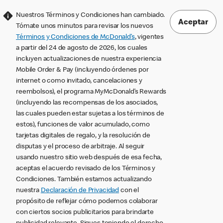
Nuestros Términos y Condiciones han cambiado.
Aceptar
Tómate unos minutos para revisar los nuevos
Términos y Condiciones de McDonald’s
, vigentes
a partir del 24 de agosto de 2026, los cuales
incluyen actualizaciones de nuestra experiencia
Mobile Order & Pay (incluyendo órdenes por
internet o como invitado, cancelaciones y
reembolsos), el programa MyMcDonald’s Rewards
(incluyendo las recompensas de los asociados,
las cuales pueden estar sujetas a los términos de
estos), funciones de valor acumulado, como
tarjetas digitales de regalo, y la resolución de
disputas y el proceso de arbitraje. Al seguir
usando nuestro sitio web después de esa fecha,
aceptas el acuerdo revisado de los Términos y
Condiciones. También estamos actualizando
nuestra
Declaración de Privacidad
con el
propósito de reflejar cómo podemos colaborar
con ciertos socios publicitarios para brindarte