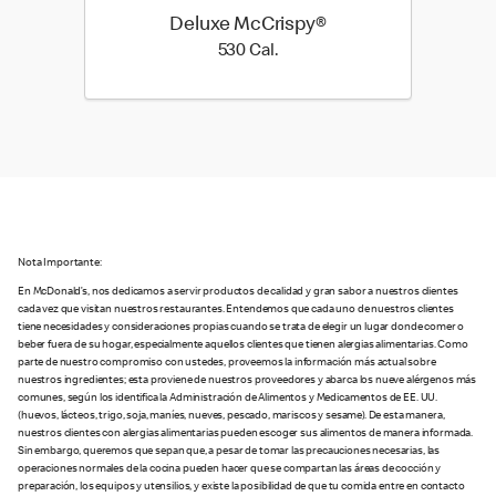
Deluxe McCrispy®
530 Cal.
530 Cal.
Nota Importante:
En McDonald’s, nos dedicamos a servir productos de calidad y gran sabor a nuestros clientes
cada vez que visitan nuestros restaurantes. Entendemos que cada uno de nuestros clientes
tiene necesidades y consideraciones propias cuando se trata de elegir un lugar donde comer o
beber fuera de su hogar, especialmente aquellos clientes que tienen alergias alimentarias. Como
parte de nuestro compromiso con ustedes, proveemos la información más actual sobre
nuestros ingredientes; esta proviene de nuestros proveedores y abarca los nueve alérgenos más
comunes, según los identifica la Administración de Alimentos y Medicamentos de EE. UU.
(huevos, lácteos, trigo, soja, maníes, nueves, pescado, mariscos y sesame). De esta manera,
nuestros clientes con alergias alimentarias pueden escoger sus alimentos de manera informada.
Sin embargo, queremos que sepan que, a pesar de tomar las precauciones necesarias, las
operaciones normales de la cocina pueden hacer que se compartan las áreas de cocción y
preparación, los equipos y utensilios, y existe la posibilidad de que tu comida entre en contacto