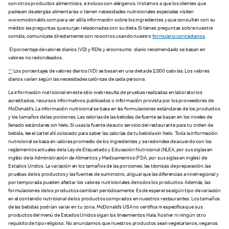
con otros productos alimenticios, e incluso con alérgenos. Instamos a que los clientes que
padecen de alergias alimentarias o tienen necesidades nutricionales especiales visiten
www.mcdonalds.com para ver allí la información sobre los ingredientes y que consulten con su
médico las preguntas que surjan relacionadas con su dieta. Si tienes preguntas sobre nuestra
comida, comunícate directamente con nosotros usando nuestro
formulario contáctanos
.
El porcentaje de valores diarios (VD) y RDIs y el consumo diario recomendado se basan en
valores no redondeados.
**
Los porcentajes de valores diarios (VD) se basan en una dieta de 2,000 calorías. Los valores
diarios varían según las necesidades calóricas de cada persona.
La información nutricional en este sitio web resulta de pruebas realizadas en laboratorios
acreditados, recursos informativos publicados o información provista por los proveedores de
McDonald’s. La información nutricional se basa en las formulaciones estándares de los productos
y los tamaños de las porciones. Las calorías de las bebidas de fuente se basan en los niveles de
llenado estándares sin hielo. Si usas la fuente de auto servicio del restaurante para tu orden de
bebida, lee el cartel ahí colocado para saber las calorías de tu bebida sin hielo. Toda la información
nutricional se basa en valores promedio de los ingredientes y se redondea de acuerdo con los
reglamentos actuales de la Ley de Etiquetado y Educación Nutricional (NLEA, por sus siglas en
inglés) de la Administración de Alimentos y Medicamentos (FDA, por sus siglas en inglés) de
Estados Unidos. La variación en los tamaños de las porciones, las técnicas de preparación, las
pruebas de los productos y las fuentes de suministro, al igual que las diferencias a nivel regional y
por temporada pueden afectar los valores nutricionales de todos los productos. Además, las
formulaciones de los productos cambian periódicamente. Es de esperarse algún tipo de variación
en el contenido nutricional de los productos comprados en nuestros restaurantes. Los tamaños
de las bebidas podrían variar en tu zona. McDonald’s USA no certifica ni especifica que sus
productos del menú de Estados Unidos sigan los lineamientos Hala, Kosher ni ningún otro
requisito de tipo religioso. No anunciamos que nuestros productos sean vegetarianos, veganos