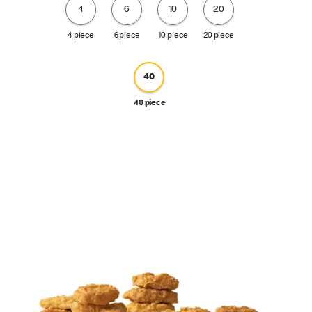
4
6
10
20
4 piece
6 piece
10 piece
20 piece
40
40 piece