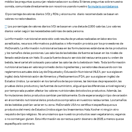
médico las preguntas que surjan relacionadas con su dieta. Si tienes preguntas sobre nuestra
comida, comunícate directamente con nosotros usando nuestro
formulario contáctanos
.
El porcentaje de valores diarios (VD) y RDIs y el consumo diario recomendado se basan en
valores no redondeados.
**
Los porcentajes de valores diarios (VD) se basan en una dieta de 2,000 calorías. Los valores
diarios varían según las necesidades calóricas de cada persona.
La información nutricional en este sitio web resulta de pruebas realizadas en laboratorios
acreditados, recursos informativos publicados o información provista por los proveedores de
McDonald’s. La información nutricional se basa en las formulaciones estándares de los productos
y los tamaños de las porciones. Las calorías de las bebidas de fuente se basan en los niveles de
llenado estándares sin hielo. Si usas la fuente de auto servicio del restaurante para tu orden de
bebida, lee el cartel ahí colocado para saber las calorías de tu bebida sin hielo. Toda la información
nutricional se basa en valores promedio de los ingredientes y se redondea de acuerdo con los
reglamentos actuales de la Ley de Etiquetado y Educación Nutricional (NLEA, por sus siglas en
inglés) de la Administración de Alimentos y Medicamentos (FDA, por sus siglas en inglés) de
Estados Unidos. La variación en los tamaños de las porciones, las técnicas de preparación, las
pruebas de los productos y las fuentes de suministro, al igual que las diferencias a nivel regional y
por temporada pueden afectar los valores nutricionales de todos los productos. Además, las
formulaciones de los productos cambian periódicamente. Es de esperarse algún tipo de variación
en el contenido nutricional de los productos comprados en nuestros restaurantes. Los tamaños
de las bebidas podrían variar en tu zona. McDonald’s USA no certifica ni especifica que sus
productos del menú de Estados Unidos sigan los lineamientos Hala, Kosher ni ningún otro
requisito de tipo religioso. No anunciamos que nuestros productos sean vegetarianos, veganos
o no contengan gluten. Esta información es correcta a partir de enero de 2025, a menos que se
especifique lo contrario.