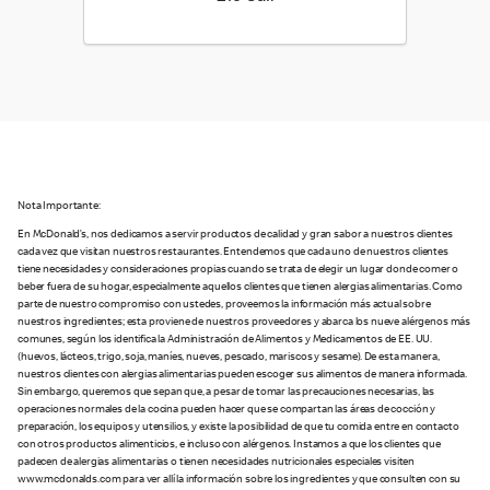
Nota Importante:
En McDonald’s, nos dedicamos a servir productos de calidad y gran sabor a nuestros clientes
cada vez que visitan nuestros restaurantes. Entendemos que cada uno de nuestros clientes
tiene necesidades y consideraciones propias cuando se trata de elegir un lugar donde comer o
beber fuera de su hogar, especialmente aquellos clientes que tienen alergias alimentarias. Como
parte de nuestro compromiso con ustedes, proveemos la información más actual sobre
nuestros ingredientes; esta proviene de nuestros proveedores y abarca los nueve alérgenos más
comunes, según los identifica la Administración de Alimentos y Medicamentos de EE. UU.
(huevos, lácteos, trigo, soja, maníes, nueves, pescado, mariscos y sesame). De esta manera,
nuestros clientes con alergias alimentarias pueden escoger sus alimentos de manera informada.
Sin embargo, queremos que sepan que, a pesar de tomar las precauciones necesarias, las
operaciones normales de la cocina pueden hacer que se compartan las áreas de cocción y
preparación, los equipos y utensilios, y existe la posibilidad de que tu comida entre en contacto
con otros productos alimenticios, e incluso con alérgenos. Instamos a que los clientes que
padecen de alergias alimentarias o tienen necesidades nutricionales especiales visiten
www.mcdonalds.com para ver allí la información sobre los ingredientes y que consulten con su