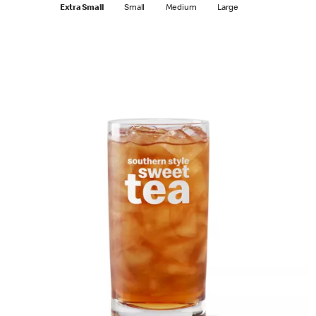
Extra Small
Small
Medium
Large