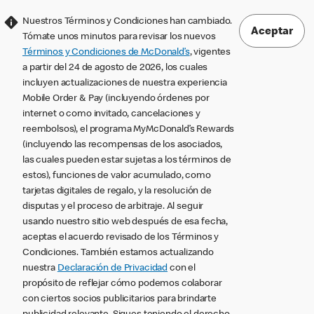
Nuestros Términos y Condiciones han cambiado.
Aceptar
Tómate unos minutos para revisar los nuevos
Términos y Condiciones de McDonald’s
, vigentes
a partir del 24 de agosto de 2026, los cuales
incluyen actualizaciones de nuestra experiencia
Mobile Order & Pay (incluyendo órdenes por
internet o como invitado, cancelaciones y
reembolsos), el programa MyMcDonald’s Rewards
(incluyendo las recompensas de los asociados,
las cuales pueden estar sujetas a los términos de
estos), funciones de valor acumulado, como
tarjetas digitales de regalo, y la resolución de
disputas y el proceso de arbitraje. Al seguir
usando nuestro sitio web después de esa fecha,
aceptas el acuerdo revisado de los Términos y
Condiciones. También estamos actualizando
nuestra
Declaración de Privacidad
con el
propósito de reflejar cómo podemos colaborar
con ciertos socios publicitarios para brindarte