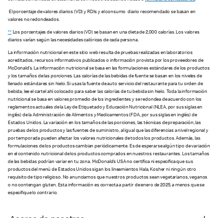
El porcentaje de valores diarios (VD) y RDIs y el consumo diario recomendado se basan en
valores no redondeados.
**
Los porcentajes de valores diarios (VD) se basan en una dieta de 2,000 calorías. Los valores
diarios varían según las necesidades calóricas de cada persona.
La información nutricional en este sitio web resulta de pruebas realizadas en laboratorios
acreditados, recursos informativos publicados o información provista por los proveedores de
McDonald’s. La información nutricional se basa en las formulaciones estándares de los productos
y los tamaños de las porciones. Las calorías de las bebidas de fuente se basan en los niveles de
llenado estándares sin hielo. Si usas la fuente de auto servicio del restaurante para tu orden de
bebida, lee el cartel ahí colocado para saber las calorías de tu bebida sin hielo. Toda la información
nutricional se basa en valores promedio de los ingredientes y se redondea de acuerdo con los
reglamentos actuales de la Ley de Etiquetado y Educación Nutricional (NLEA, por sus siglas en
inglés) de la Administración de Alimentos y Medicamentos (FDA, por sus siglas en inglés) de
Estados Unidos. La variación en los tamaños de las porciones, las técnicas de preparación, las
pruebas de los productos y las fuentes de suministro, al igual que las diferencias a nivel regional y
por temporada pueden afectar los valores nutricionales de todos los productos. Además, las
formulaciones de los productos cambian periódicamente. Es de esperarse algún tipo de variación
en el contenido nutricional de los productos comprados en nuestros restaurantes. Los tamaños
de las bebidas podrían variar en tu zona. McDonald’s USA no certifica ni especifica que sus
productos del menú de Estados Unidos sigan los lineamientos Hala, Kosher ni ningún otro
requisito de tipo religioso. No anunciamos que nuestros productos sean vegetarianos, veganos
o no contengan gluten. Esta información es correcta a partir de enero de 2025, a menos que se
especifique lo contrario.