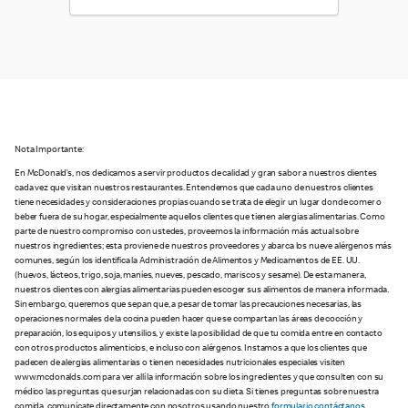
Nota Importante:
En McDonald’s, nos dedicamos a servir productos de calidad y gran sabor a nuestros clientes
cada vez que visitan nuestros restaurantes. Entendemos que cada uno de nuestros clientes
tiene necesidades y consideraciones propias cuando se trata de elegir un lugar donde comer o
beber fuera de su hogar, especialmente aquellos clientes que tienen alergias alimentarias. Como
parte de nuestro compromiso con ustedes, proveemos la información más actual sobre
nuestros ingredientes; esta proviene de nuestros proveedores y abarca los nueve alérgenos más
comunes, según los identifica la Administración de Alimentos y Medicamentos de EE. UU.
(huevos, lácteos, trigo, soja, maníes, nueves, pescado, mariscos y sesame). De esta manera,
nuestros clientes con alergias alimentarias pueden escoger sus alimentos de manera informada.
Sin embargo, queremos que sepan que, a pesar de tomar las precauciones necesarias, las
operaciones normales de la cocina pueden hacer que se compartan las áreas de cocción y
preparación, los equipos y utensilios, y existe la posibilidad de que tu comida entre en contacto
con otros productos alimenticios, e incluso con alérgenos. Instamos a que los clientes que
padecen de alergias alimentarias o tienen necesidades nutricionales especiales visiten
www.mcdonalds.com para ver allí la información sobre los ingredientes y que consulten con su
médico las preguntas que surjan relacionadas con su dieta. Si tienes preguntas sobre nuestra
comida, comunícate directamente con nosotros usando nuestro
formulario contáctanos
.