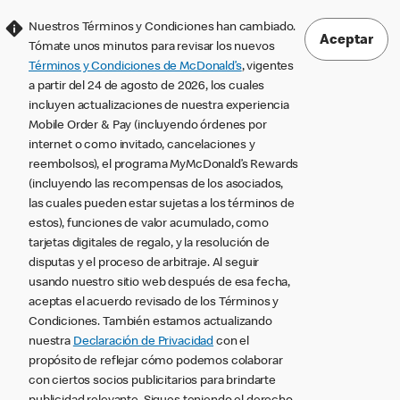
Nuestros Términos y Condiciones han cambiado.
Aceptar
Tómate unos minutos para revisar los nuevos
Términos y Condiciones de McDonald’s
, vigentes
a partir del 24 de agosto de 2026, los cuales
incluyen actualizaciones de nuestra experiencia
Mobile Order & Pay (incluyendo órdenes por
internet o como invitado, cancelaciones y
reembolsos), el programa MyMcDonald’s Rewards
(incluyendo las recompensas de los asociados,
las cuales pueden estar sujetas a los términos de
estos), funciones de valor acumulado, como
tarjetas digitales de regalo, y la resolución de
disputas y el proceso de arbitraje. Al seguir
usando nuestro sitio web después de esa fecha,
aceptas el acuerdo revisado de los Términos y
Condiciones. También estamos actualizando
nuestra
Declaración de Privacidad
con el
propósito de reflejar cómo podemos colaborar
con ciertos socios publicitarios para brindarte