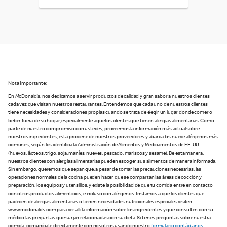
Nota Importante:
En McDonald’s, nos dedicamos a servir productos de calidad y gran sabor a nuestros clientes
cada vez que visitan nuestros restaurantes. Entendemos que cada uno de nuestros clientes
tiene necesidades y consideraciones propias cuando se trata de elegir un lugar donde comer o
beber fuera de su hogar, especialmente aquellos clientes que tienen alergias alimentarias. Como
parte de nuestro compromiso con ustedes, proveemos la información más actual sobre
nuestros ingredientes; esta proviene de nuestros proveedores y abarca los nueve alérgenos más
comunes, según los identifica la Administración de Alimentos y Medicamentos de EE. UU.
(huevos, lácteos, trigo, soja, maníes, nueves, pescado, mariscos y sesame). De esta manera,
nuestros clientes con alergias alimentarias pueden escoger sus alimentos de manera informada.
Sin embargo, queremos que sepan que, a pesar de tomar las precauciones necesarias, las
operaciones normales de la cocina pueden hacer que se compartan las áreas de cocción y
preparación, los equipos y utensilios, y existe la posibilidad de que tu comida entre en contacto
con otros productos alimenticios, e incluso con alérgenos. Instamos a que los clientes que
padecen de alergias alimentarias o tienen necesidades nutricionales especiales visiten
www.mcdonalds.com para ver allí la información sobre los ingredientes y que consulten con su
médico las preguntas que surjan relacionadas con su dieta. Si tienes preguntas sobre nuestra
comida, comunícate directamente con nosotros usando nuestro
formulario contáctanos
.