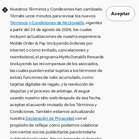
Nuestros Términos y Condiciones han cambiado.
Aceptar
Tómate unos minutos para revisar los nuevos
Términos y Condiciones de McDonald’s
, vigentes
a partir del 24 de agosto de 2026, los cuales
incluyen actualizaciones de nuestra experiencia
Mobile Order & Pay (incluyendo órdenes por
internet o como invitado, cancelaciones y
reembolsos), el programa MyMcDonald’s Rewards
(incluyendo las recompensas de los asociados,
las cuales pueden estar sujetas a los términos de
estos), funciones de valor acumulado, como
tarjetas digitales de regalo, y la resolución de
disputas y el proceso de arbitraje. Al seguir
usando nuestro sitio web después de esa fecha,
aceptas el acuerdo revisado de los Términos y
Condiciones. También estamos actualizando
nuestra
Declaración de Privacidad
con el
propósito de reflejar cómo podemos colaborar
con ciertos socios publicitarios para brindarte