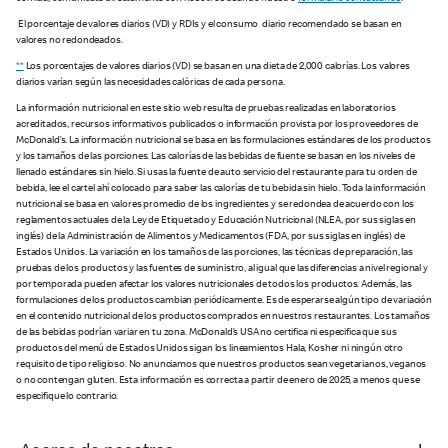
El porcentaje de valores diarios (VD) y RDIs y el consumo diario recomendado se basan en
valores no redondeados.
**
Los porcentajes de valores diarios (VD) se basan en una dieta de 2,000 calorías. Los valores
diarios varían según las necesidades calóricas de cada persona.
La información nutricional en este sitio web resulta de pruebas realizadas en laboratorios
acreditados, recursos informativos publicados o información provista por los proveedores de
McDonald’s. La información nutricional se basa en las formulaciones estándares de los productos
y los tamaños de las porciones. Las calorías de las bebidas de fuente se basan en los niveles de
llenado estándares sin hielo. Si usas la fuente de auto servicio del restaurante para tu orden de
bebida, lee el cartel ahí colocado para saber las calorías de tu bebida sin hielo. Toda la información
nutricional se basa en valores promedio de los ingredientes y se redondea de acuerdo con los
reglamentos actuales de la Ley de Etiquetado y Educación Nutricional (NLEA, por sus siglas en
inglés) de la Administración de Alimentos y Medicamentos (FDA, por sus siglas en inglés) de
Estados Unidos. La variación en los tamaños de las porciones, las técnicas de preparación, las
pruebas de los productos y las fuentes de suministro, al igual que las diferencias a nivel regional y
por temporada pueden afectar los valores nutricionales de todos los productos. Además, las
formulaciones de los productos cambian periódicamente. Es de esperarse algún tipo de variación
en el contenido nutricional de los productos comprados en nuestros restaurantes. Los tamaños
de las bebidas podrían variar en tu zona. McDonald’s USA no certifica ni especifica que sus
productos del menú de Estados Unidos sigan los lineamientos Hala, Kosher ni ningún otro
requisito de tipo religioso. No anunciamos que nuestros productos sean vegetarianos, veganos
o no contengan gluten. Esta información es correcta a partir de enero de 2025, a menos que se
especifique lo contrario.