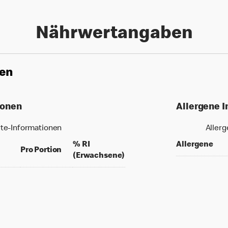
Nährwertangaben
nen
ionen
Allergene 
te-Informationen
Aller
% RI
Allergene
per 100 grams
per portion
Pro Portion
% daily value for an adult
(Erwachsene)