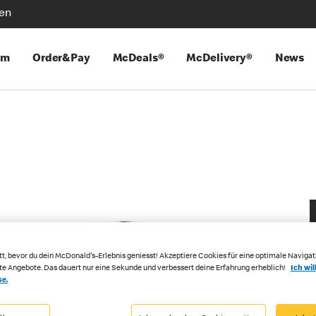
len
mm
Order&Pay
McDeals®
McDelivery®
News
tt, bevor du dein McDonald's-Erlebnis geniesst! Akzeptiere Cookies für eine optimale Navigat
rte Angebote. Das dauert nur eine Sekunde und verbessert deine Erfahrung erheblich!
Ich wil
se.