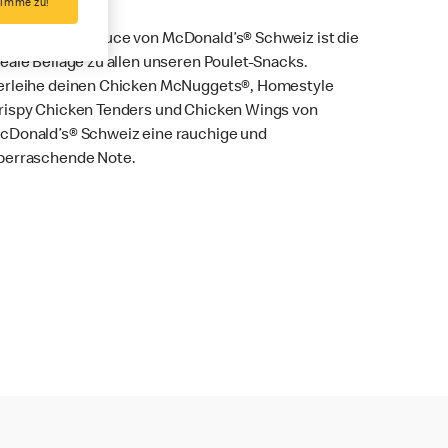
timme zu!
ie Barbecue-Sauce von McDonald’s® Schweiz ist die
deale Beilage zu allen unseren Poulet-Snacks.
erleihe deinen Chicken McNuggets®, Homestyle
rispy Chicken Tenders und Chicken Wings von
cDonald’s® Schweiz eine rauchige und
berraschende Note.