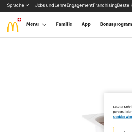
Sprache
Jobs und Lehre
Engagement
Franchising
Bestel
Menu
Familie
App
Bonusprogra
Letzter Schri
personalisie
Cookies wis