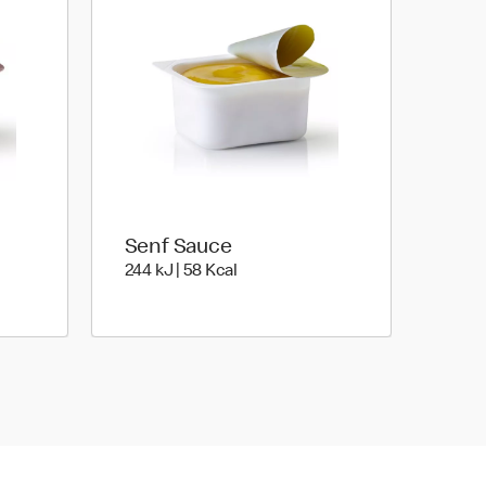
Senf Sauce
e | 45 kilo calories
244 kiloJoule | 58 kilo calories
244 kJ | 58 Kcal