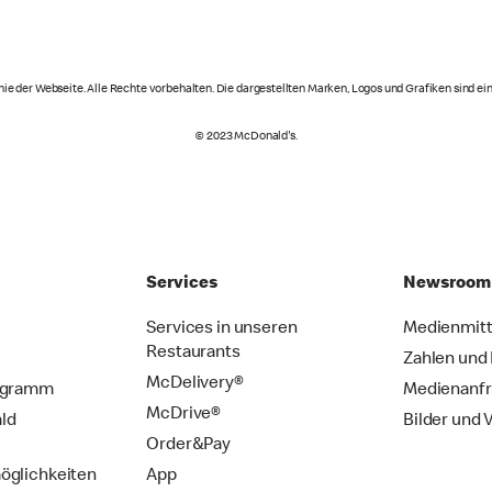
ie der Webseite. Alle Rechte vorbehalten. Die dargestellten Marken, Logos und Grafiken sind 
© 2023 McDonald's.
Services
Newsroom
Services in unseren
Medienmitt
Restaurants
Zahlen und
McDelivery®
ogramm
Medienanf
McDrive®
ld
Bilder und 
Order&Pay
öglichkeiten
App