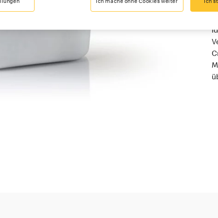
ellungen
Ich mache ohne Cookies weiter
Ich s
D
i
V
C
M
ü