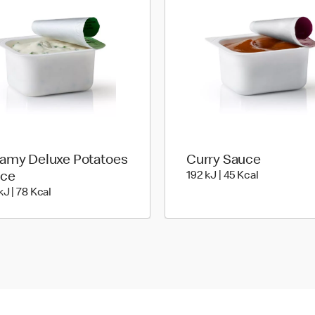
amy Deluxe Potatoes
Curry Sauce
192 kiloJoul
ce
192 kJ | 45 Kcal
320 kiloJoule | 78 kilo calories
kJ | 78 Kcal