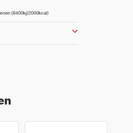
senen (8400kj/2000kcal)
len