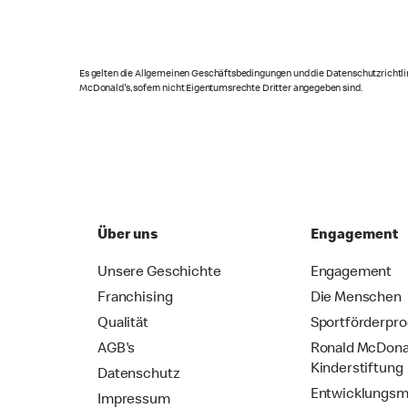
Es gelten die Allgemeinen Geschäftsbedingungen und die Datenschutzrichtlin
McDonald's, sofern nicht Eigentumsrechte Dritter angegeben sind.
Über uns
Engagement
Unsere Geschichte
Engagement
Franchising
Die Menschen
Qualität
Sportförderpr
AGB's
Ronald McDona
Kinderstiftung
Datenschutz
Entwicklungsm
Impressum