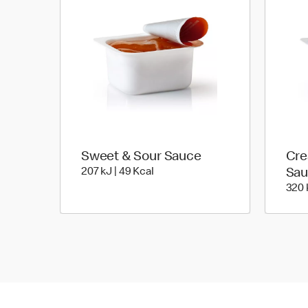
Sweet & Sour Sauce
Cre
207 kiloJoule | 49 kilo calories
207 kJ | 49 Kcal
Sau
320 