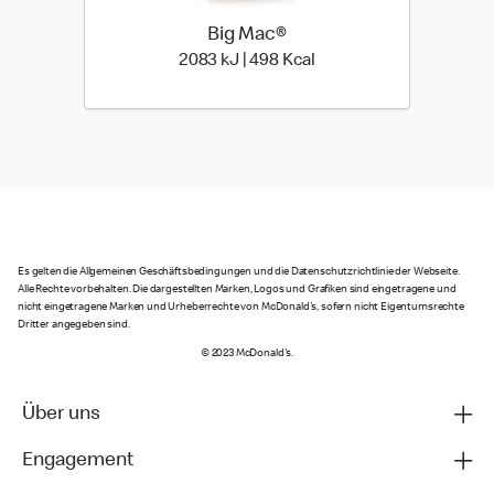
Big Mac®
2083 kiloJoule | 498 kil
2083 kJ | 498 Kcal
Es gelten die Allgemeinen Geschäftsbedingungen und die Datenschutzrichtlinie der Webseite.
Alle Rechte vorbehalten. Die dargestellten Marken, Logos und Grafiken sind eingetragene und
nicht eingetragene Marken und Urheberrechte von McDonald's, sofern nicht Eigentumsrechte
Dritter angegeben sind.
© 2023 McDonald's.
Über uns
Engagement