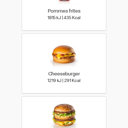
Pommes frites
1815 kiloJoule | 435 kilo 
1815 kJ | 435 Kcal
Cheeseburger
1219 kiloJoule | 291 kilo 
1219 kJ | 291 Kcal