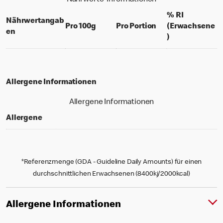
% RI
Nährwertangab
per 100 grams
per portion
Pro 100g
Pro Portion
(Erwachsene
en
% daily value f
)
Allergene Informationen
Allergene Informationen
Allergene
*Referenzmenge (GDA - Guideline Daily Amounts) für einen
durchschnittlichen Erwachsenen (8400kj/2000kcal)
Allergene Informationen