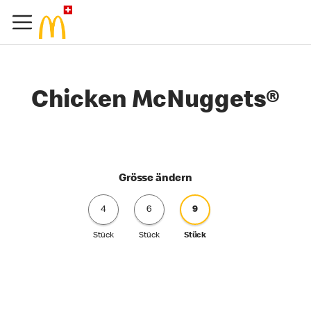
Chicken McNuggets®
Grösse ändern
4
6
9
Stück
Stück
Stück