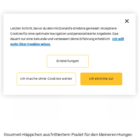
Letzter Schritt, bevor du dein McDonald's-Erlebnis geniesst! Akzeptiere
Cookies für eine optimale Navigation und personalisierte Angebote. Das
dauert nur eine Sekunde und verbessert deine Erfahrung erheblich!
Ich will
mehr über Cookies wisse.
Einstellungen
Ich mache ohne Cookies weiter
Ich stimme zu!
Gourmet-Häppchen aus frittiertem Poulet für den kleineren Hunger.