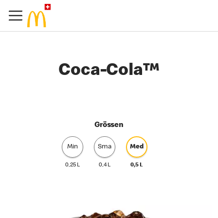
Coca-Cola™
Grössen
Min
Sma
Med
0,25 L
0,4 L
0,5 L