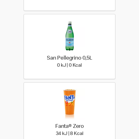
San Pellegrino 0,5L
0 kiloJoule | 0 kilo calories
0 kJ | 0 Kcal
Fanta® Zero
34 kiloJoule | 8 kilo calori
34 kJ | 8 Kcal