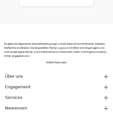
Es gelten die Allgemeinen Geschäftsbedingungen und die Datenschutzrichtlinie der Webseite.
Alle Rechte vorbehalten. Die dargestellten Marken, Logos und Grafiken sind eingetragene und
nicht eingetragene Marken und Urheberrechte von McDonald's, sofern nicht Eigentumsrechte
Dritter angegeben sind.
© 2023 McDonald's.
Über uns
Engagement
Services
Newsroom