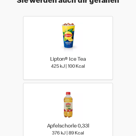
Sie werden auch dir gefallen
Lipton® Ice Tea
425 kiloJoule | 100 kilo c
425 kJ | 100 Kcal
Apfelschorle 0,33l
376 kiloJoule | 89 kilo ca
376 kJ | 89 Kcal